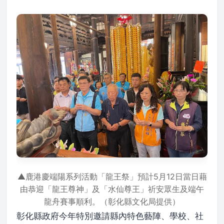
▲鹿港慶端陽系列活動「龍王祭」預計5月12日當日藉
由恭迎「龍王尊神」及「水仙尊王」祈安眾生及端午
龍舟賽事順利。（彰化縣文化局提供）
彰化縣政府今年特別邀請縣內特色藝陣、學校、社