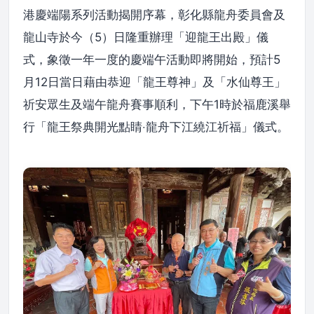
港慶端陽系列活動揭開序幕，彰化縣龍舟委員會及
龍山寺於今（5）日隆重辦理「迎龍王出殿」儀
式，象徵一年一度的慶端午活動即將開始，預計5
月12日當日藉由恭迎「龍王尊神」及「水仙尊王」
祈安眾生及端午龍舟賽事順利，下午1時於福鹿溪舉
行「龍王祭典開光點睛‧龍舟下江繞江祈福」儀式。