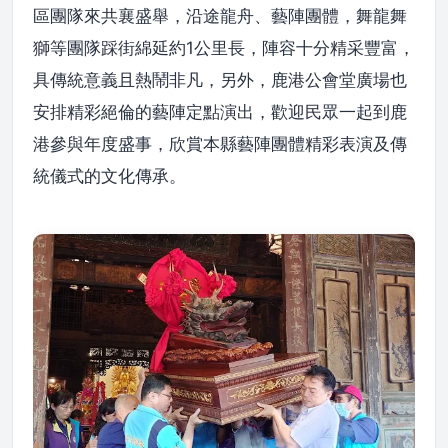
區團隊來共襄盛舉，沿途龍舟、藝陣團體，舞龍舞
獅等團隊踩街綿延約1公里長，陣容十分精采豐富，
具傳統意義且熱鬧非凡，另外，鹿港公會堂廣場也
安排精彩絕倫的藝陣定點演出，歡迎民眾一起到鹿
港參與年度盛事，欣賞本縣藝陣團體精彩表演及傳
統儀式的文化傳承。