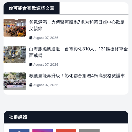
你可能會喜歡這些文章
爸氣滿滿！秀傳醫療體系7處秀和苑日照中心歡慶
父親節
August 07, 2026
白海豚颱風逼近 台電彰化310人、131輛搶修車全
面戒備
August 07, 2026
救護量能再升級！彰化聯合捐贈4輛高規格救護車
August 07, 2026
社群媒體