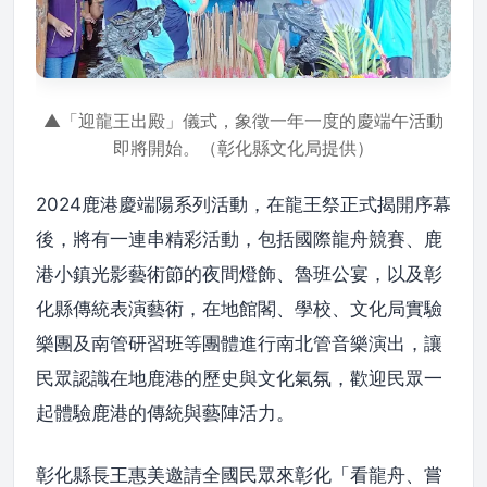
▲「迎龍王出殿」儀式，象徵一年一度的慶端午活動
即將開始。（彰化縣文化局提供）
2024鹿港慶端陽系列活動，在龍王祭正式揭開序幕
後，將有一連串精彩活動，包括國際龍舟競賽、鹿
港小鎮光影藝術節的夜間燈飾、魯班公宴，以及彰
化縣傳統表演藝術，在地館閣、學校、文化局實驗
樂團及南管研習班等團體進行南北管音樂演出，讓
民眾認識在地鹿港的歷史與文化氣氛，歡迎民眾一
起體驗鹿港的傳統與藝陣活力。
彰化縣長王惠美邀請全國民眾來彰化「看龍舟、嘗