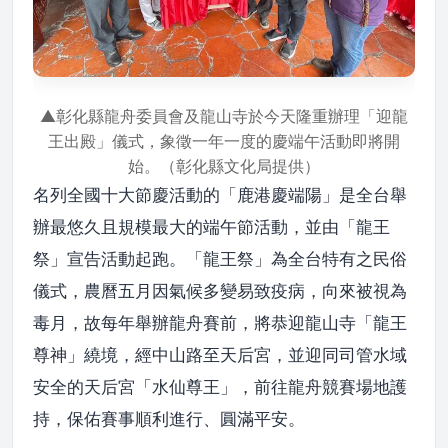
▲彰化縣龍舟委員會及龍山寺於今天隆重辦理「迎龍
王出殿」儀式，象徵一年一度的慶端午活動即將開
始。（彰化縣文化局提供）
名列全國十大節慶活動的「鹿港慶端陽」是全台舉
辦最悠久且規模最大的端午節活動，並由「龍王
祭」宣告活動起跑。「龍王祭」為全台特有之民俗
儀式，農曆五月因氣候多變易致疫病，向來被視為
毒月，故每年舉辦龍舟賽前，將恭迎龍山寺「龍王
尊神」繞境，經中山路至天后宮，並迎同司管水域
安全的天后宮「水仙尊王」，前往龍舟競賽場地護
持，保佑賽事順利進行、圓滿平安。