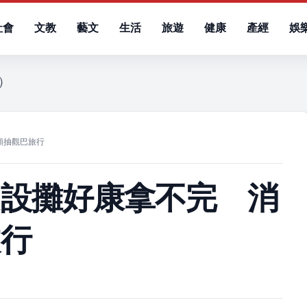
社會
文教
藝文
生活
旅遊
健康
產經
娛
六）
額抽觀巴旅行
處設攤好康拿不完 消
旅行