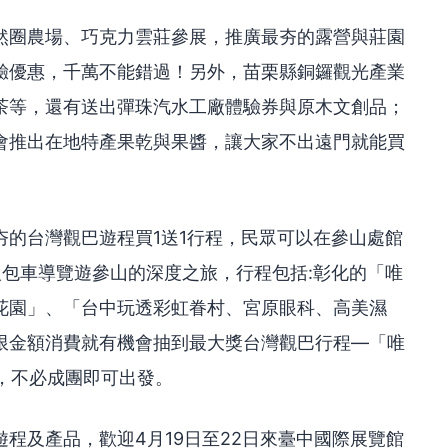
然圈農場、巧克力雲莊參展，推廣最夯的露營與莊園
驗優惠，千萬不能錯過！另外，苗栗縣銅鑼觀光產業
茶等，還有送出彈珠汽水工廠體驗券與原木文創品；
會推出在地特產果乾與果醬，讓大家不出遠門就能買
夯的台灣觀巴遊程買1送1行程，民眾可以在參山處館
人包車導覽遊參山的深度之旅，行程包括:彰化的「唯
花園」、「台中玩透彩虹眷村、宮原眼科、高美濕
限金額消費就有機會抽到最大獎台灣觀巴行程—「唯
，不必成團即可出發。
程及產品，歡迎4月19日至22日來臺中國際展覽館