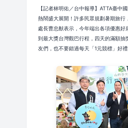
【記者林明佑／台中報導】ATTA臺中國
熱鬧盛大展開！許多民眾規劃暑期旅行
處長曹忠猷表示，今年端出各項優惠好
到最大獎台灣觀巴行程，四天的滿額抽
友們，也不要錯過每天「1元競標」好