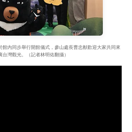
於館內同步舉行開館儀式，參山處長曹忠猷歡迎大家共同來
廣台灣觀光。（記者林明佑翻攝）