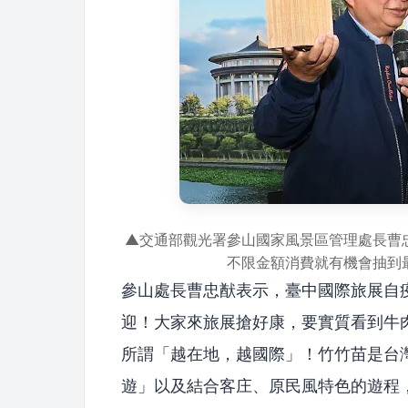
▲交通部觀光署參山國家風景區管理處長曹
不限金額消費就有機會抽到
參山處長曹忠猷表示，臺中國際旅展自
迎！大家來旅展搶好康，要實質看到牛
所謂「越在地，越國際」！竹竹苗是台
遊」以及結合客庄、原民風特色的遊程