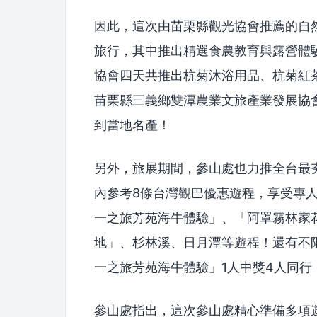
因此，這次由苗栗縣觀光協會推薦的自
旅行，其中推出精選食農教育與露營體
協會四天共推出杭菊沐浴用品、杭菊紅
苗栗縣三義鄉雙潭農業文旅產業發展協
到當地名產！
另外，旅展期間，參山處也力推全台最
內參考8條台灣觀巴優惠遊程，享受專
一之旅芳苑海牛體驗」、「阿罩霧林家
地」、杉林溪、日月潭等遊程！還有不
一之旅芳苑海牛體驗」1人中獎4人同行
參山處指出，這次參山處精心準備多項遊