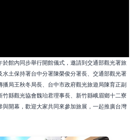
午於館內同步舉行開館儀式，邀請到交通部觀光署旅
及水土保持署台中分署陳榮俊分署長、交通部觀光署
傳播局王秋冬局長、台中市政府觀光旅遊局陳育正副
新竹縣觀光協會魏珆君理事長、新竹縣峨眉鄉十二寮
參與開幕，歡迎大家共同來參加旅展，一起推廣台灣