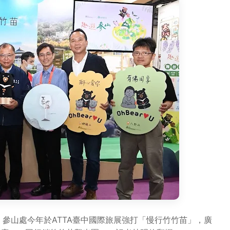
參山處今年於ATTA臺中國際旅展強打「慢行竹竹苗」，廣