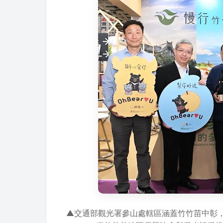
▲交通部觀光署參山處轄區涵蓋竹竹苗中彰，