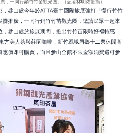
推廣，一同行銷竹竹苗觀光圈。（記者林明佑翻攝）
，參山處今年於ATTA臺中國際旅展強打「慢行竹竹
設攤推廣，一同行銷竹竹苗觀光圈，邀請民眾一起來
位，參山處於旅展期間，推出竹竹苗限時好禮特惠
、東方美人茶與莊園咖啡，新竹縣峨眉鄉十二寮休閒商
優惠價即可購買，而且參山全館不限金額消費還可參