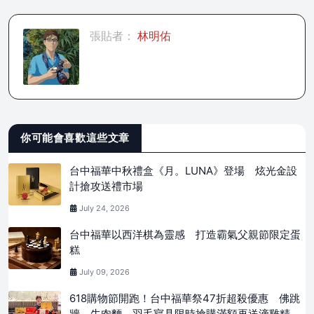
張貼者：
林明佑
你可能會喜歡這些文章
台中福華中秋禮盒《月。LUNA》登場 炫光金設
計搶攻送禮市場
July 24, 2026
台中福華以西洋棋為靈感 打造霸氣父親節限定蛋
糕
July 09, 2026
618購物節開跑！台中福華祭47折超殺優惠 佛跳
牆、牛肉麵、羽毛寢具限時搶購滿額再送滴雞精