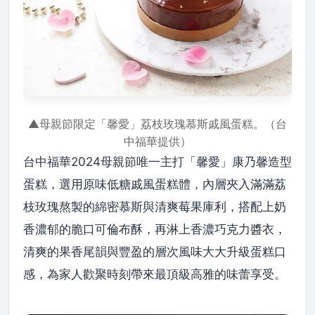
▲母親節限定「馨愛」荔枝玫瑰慕斯戚風蛋糕。（台
中福華提供）
台中福華2024母親節唯一主打「馨愛」康乃馨造型
蛋糕，選用原味低糖戚風蛋糕體，內層夾入滿滿荔
枝玫瑰熬製的綿密慕斯與清爽莓果庫利，搭配上奶
香濃郁的脆口可倫布酥，再淋上香濃巧克力醬衣，
清爽的果香尾韻與豐盈的層次風味大大升級蛋糕口
感，為家人歡聚時刻帶來最頂級高雅的味蕾享受。