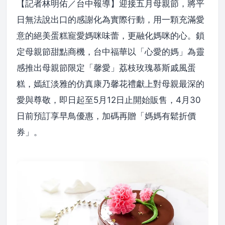
【記者林明佑／台中報導】迎接五月母親節，將平
日無法說出口的感謝化為實際行動，用一顆充滿愛
意的絕美蛋糕寵愛媽咪味蕾，更融化媽咪的心。鎖
定母親節甜點商機，台中福華以「心愛的媽」為靈
感推出母親節限定「馨愛」荔枝玫瑰慕斯戚風蛋
糕，嫣紅淡雅的仿真康乃馨花禮獻上對母親最深的
愛與尊敬，即日起至5月12日止開始販售，4月30
日前預訂享早鳥優惠，加碼再贈「媽媽有鬆折價
券」。