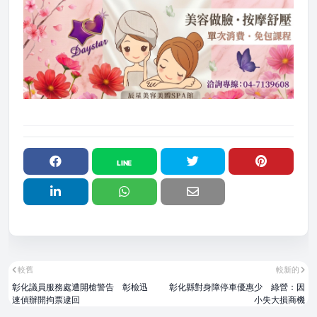
較舊
較新的
彰化議員服務處遭開槍警告 彰檢迅
彰化縣對身障停車優惠少 綠營：因
速偵辦開拘票逮回
小失大損商機