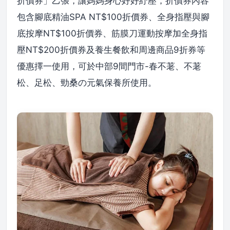
折價券」乙張，讓媽媽身心好好紓壓，折價券內容
包含腳底精油SPA NT$100折價券、全身指壓與腳
底按摩NT$100折價券、筋膜刀運動按摩加全身指
壓NT$200折價券及養生餐飲和周邊商品9折券等
優惠擇一使用，可於中部9間門市-春不荖、不荖
松、足松、勁桑の元氣保養所使用。