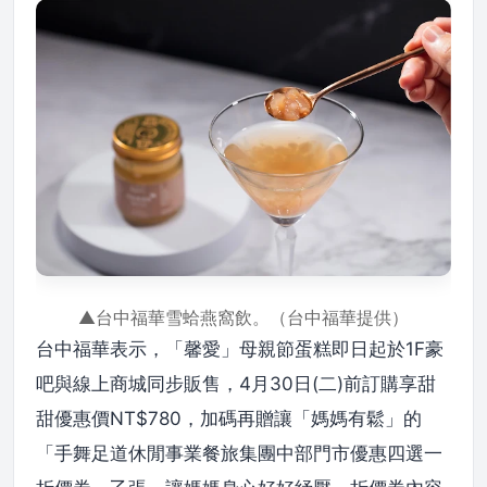
▲台中福華雪蛤燕窩飲。（台中福華提供）
台中福華表示，「馨愛」母親節蛋糕即日起於1F豪
吧與線上商城同步販售，4月30日(二)前訂購享甜
甜優惠價NT$780，加碼再贈讓「媽媽有鬆」的
「手舞足道休閒事業餐旅集團中部門市優惠四選一