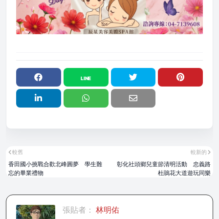
較舊
較新的
香田國小挑戰合歡北峰圓夢 學生難
彰化社頭鄉兒童節清明活動 忠義路
忘的畢業禮物
杜鵑花大道遊玩同樂
張貼者：
林明佑