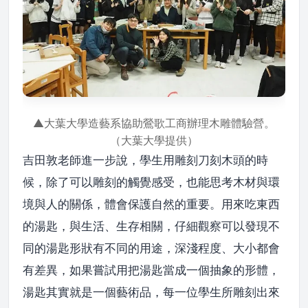
▲大葉大學造藝系協助鶯歌工商辦理木雕體驗營。
（大葉大學提供）
吉田敦老師進一步說，學生用雕刻刀刻木頭的時
候，除了可以雕刻的觸覺感受，也能思考木材與環
境與人的關係，體會保護自然的重要。用來吃東西
的湯匙，與生活、生存相關，仔細觀察可以發現不
同的湯匙形狀有不同的用途，深淺程度、大小都會
有差異，如果嘗試用把湯匙當成一個抽象的形體，
湯匙其實就是一個藝術品，每一位學生所雕刻出來