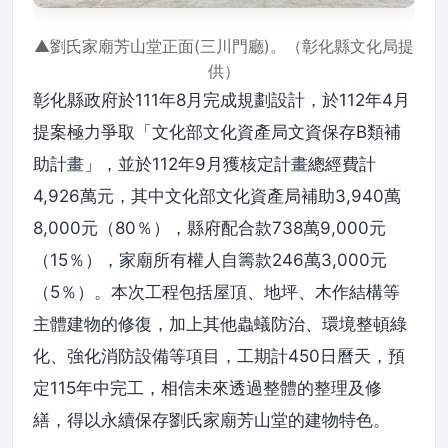
▲劉氏家廟芳山堂正面(三川門廳)。（彰化縣文化局提
供）
彰化縣政府於111年8月完成規劃設計，於112年4月
提案極力爭取「文化部文化資產局文資保存B類補
助計畫」，並於112年9月獲核定計畫總經費計
4,926萬元，其中文化部文化資產局補助3,940萬
8,000元（80％），縣府配合款738萬9,000元
（15％），家廟所有權人自籌款246萬3,000元
（5％）。本次工程包括屋頂、地坪、木作結構等
主體建物的修復，加上其他蟲蟻防治、環境整頓綠
化、強化消防設備等項目，工期計450日曆天，預
定115年中完工，相信未來透過整體的整理及修
繕，得以永續保存劉氏家廟芳山堂的建物特色。