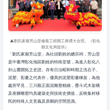
▲劉氏家廟芳山堂修復工程開工典禮大合照。（彰化
縣文化局提供）
「劉氏家廟芳山堂」為社頭劉姓的總宗祠，芳山堂
是中臺灣彰化地區劉姓的特殊堂號，為進入彰化八
卦山麓開拓之史證。存有日治昭和時期之洗石子、
泥塑、彩畫之代表作，優異的泥塑彩畫棟架，為他
處所罕見，三川殿正面泥雕塑精緻，疊斗式木架構
及座獅雕塑均具建築史與技術史價值，反映集村移
民的特殊人文意義及原鄉的空間意識。