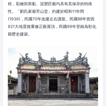
程，彩繪與剪黏、泥塑匠藝均具有其保存的特殊
性。「劉氏家廟芳山堂」約建於昭和11年間
(1936)，民國70年改建左右護龍。民國88年曾因
921大地震後重修正殿屋頂，民國99年登錄為彰化
縣歷史建築。