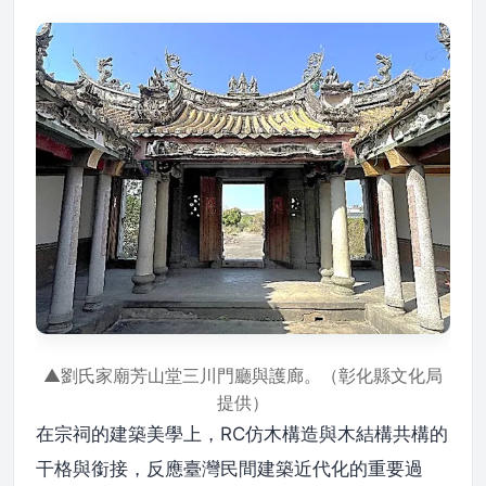
▲劉氏家廟芳山堂三川門廳與護廊。（彰化縣文化局
提供）
在宗祠的建築美學上，RC仿木構造與木結構共構的
干格與銜接，反應臺灣民間建築近代化的重要過