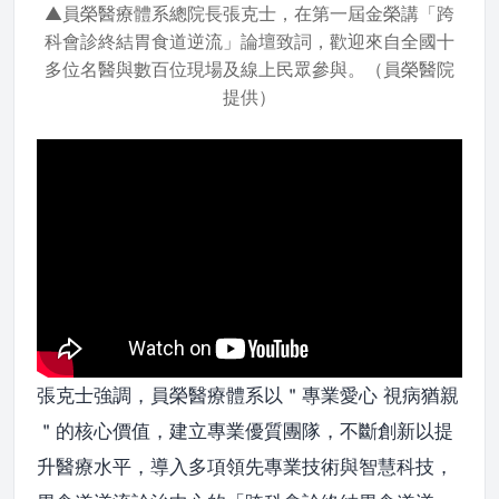
▲員榮醫療體系總院長張克士，在第一屆金榮講「跨
科會診終結胃食道逆流」論壇致詞，歡迎來自全國十
多位名醫與數百位現場及線上民眾參與。（員榮醫院
提供）
張克士強調，員榮醫療體系以＂專業愛心 視病猶親
＂的核心價值，建立專業優質團隊，不斷創新以提
升醫療水平，導入多項領先專業技術與智慧科技，