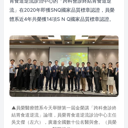
胃食道逆流診治中心的「跨科會診終結胃食道逆
流」在2020年即獲SNQ國家品質標章認證，員榮
體系近4年共榮獲14項S N Q國家品質標章認證。
▲員榮醫療體系今天舉辦第一屆金榮講「跨科會診終
結胃食道逆流」論壇，員榮胃食道逆流診治中心主任
吳文傑（左六），廣邀全國數十位名醫與會。（員榮