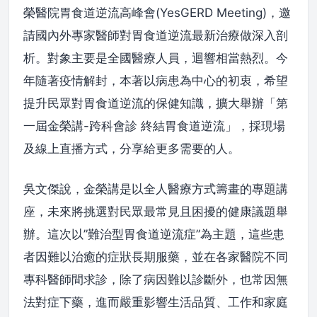
榮醫院胃食道逆流高峰會(YesGERD Meeting)，邀
請國內外專家醫師對胃食道逆流最新治療做深入剖
析。對象主要是全國醫療人員，迴響相當熱烈。今
年隨著疫情解封，本著以病患為中心的初衷，希望
提升民眾對胃食道逆流的保健知識，擴大舉辦「第
一屆金榮講-跨科會診 終結胃食道逆流」，採現場
及線上直播方式，分享給更多需要的人。
吳文傑說，金榮講是以全人醫療方式籌畫的專題講
座，未來將挑選對民眾最常見且困擾的健康議題舉
辦。這次以”難治型胃食道逆流症”為主題，這些患
者因難以治癒的症狀長期服藥，並在各家醫院不同
專科醫師間求診，除了病因難以診斷外，也常因無
法對症下藥，進而嚴重影響生活品質、工作和家庭