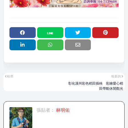
較舊
較新的
彰化溪州彩色稻田插秧 彩繪愛心稻
田帶動休閒觀光
張貼者：
林明佑