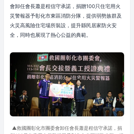
會卸任會長蕭是程信守承諾，捐贈100只住宅用火
災警報器予彰化市東區消防分隊，提供弱勢族群及
火災高風險住宅場所裝設，提升縣民居家防火安
全，同時也展現了熱心公益的典範。
▲救國團彰化市團委會卸任會長蕭是程信守承諾，捐