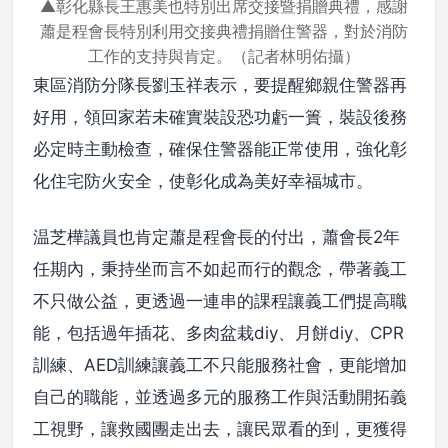
▲彰化縣長王惠美也特別出席交接暨捐贈典禮，感謝
蕭是程會長特別利用交接典禮捐贈住警器，對於消防
工作的支持與肯定。（記者林明佑攝）
東區消防分隊長劉玉祥表示，要提醒鄉親住警器再
好用，領回家若未確實裝設恐功虧一簣，裝設後務
必定時主動檢查，確保住警器能正常使用，強化彰
化住宅防火安全，使彰化成為美好幸福城市。
温芝樺議員也肯定蕭是程會長的付出，蕭會長2年
任期內，秉持坐而言不如起而行的觀念，帶著義工
不只做公益，更透過一連串的課程讓義工們提高職
能，包括過年插花、多肉盆栽diy、月餅diy、CPR
訓練、AED訓練讓義工不只能服務社會，更能增加
自己的職能，並透過多元的服務工作與活動開拓義
工視野，讓救國團走出去，讓民眾看的到，更獲得