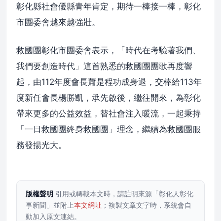
彰化縣社會優縣青年肯定，期待一棒接一棒，彰化
市團委會越來越強壯。
救國團彰化市團委會表示，「時代在考驗著我們、
我們要創造時代」這首熟悉的救國團團歌再度響
起，由112年度會長蕭是程功成身退，交棒給113年
度新任會長楊勝凱，承先啟後，繼往開來，為彰化
帶來更多的公益效益，替社會注入暖流，一起秉持
「一日救國團終身救國團」理念，繼續為救國團服
務發揚光大。
版權聲明
引用或轉載本文時，請註明來源「彰化人彰化
事新聞」並附上
本文網址
；複製文章文字時，系統會自
動加入原文連結。