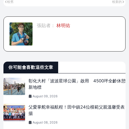
較舊
較新的
張貼者：
林明佑
你可能會喜歡這些文章
彰化大村「波波星球公園」啟用 4500坪全齡休憩
新地標
August 09, 2026
父愛掌舵幸福航程！田中鎮24位模範父親溫馨受表
揚
August 08, 2026