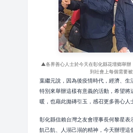
▲各界善心人士於今天在彰化縣花壇鄉舉辦「
到社會上每個需要被
葉繼元說，因為後疫情時代，經濟、生
特別來舉辦這樣有意義的活動，希望將
暖，也藉此拋磚引玉，感召更多善心人
彰化縣信賴台灣之友會理事長何黎星表
飢己飢、人溺己溺的精神，今天辦理這