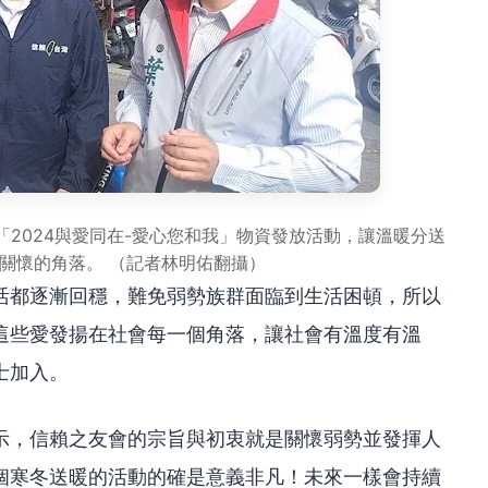
2024與愛同在-愛心您和我」物資發放活動，讓溫暖分送
關懷的角落。 （記者林明佑翻攝）
活都逐漸回穩，難免弱勢族群面臨到生活困頓，所以
這些愛發揚在社會每一個角落，讓社會有溫度有溫
士加入。
示，信賴之友會的宗旨與初衷就是關懷弱勢並發揮人
個寒冬送暖的活動的確是意義非凡！未來一樣會持續