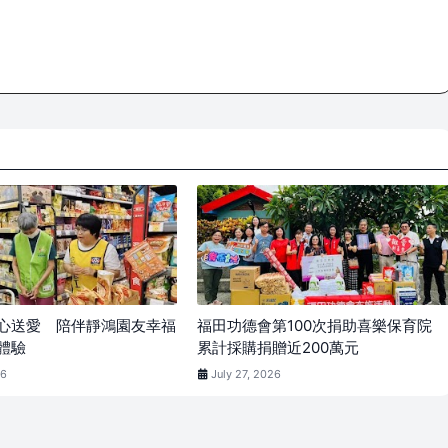
心送愛 陪伴靜鴻園友幸福
福田功德會第100次捐助喜樂保育院
體驗
累計採購捐贈近200萬元
26
July 27, 2026