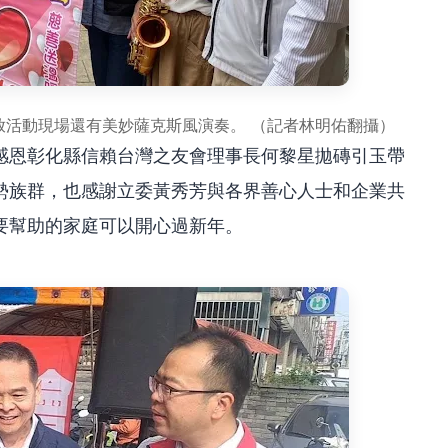
發放活動現場還有美妙薩克斯風演奏。 （記者林明佑翻攝）
感恩彰化縣信賴台灣之友會理事長何黎星拋磚引玉帶
勢族群，也感謝立委黃秀芳與各界善心人士和企業共
要幫助的家庭可以開心過新年。