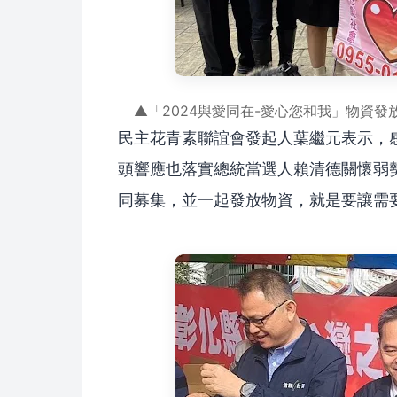
▲「2024與愛同在-愛心您和我」物資
民主花青素聯誼會發起人葉繼元表示，
頭響應也落實總統當選人賴清德關懷弱
同募集，並一起發放物資，就是要讓需