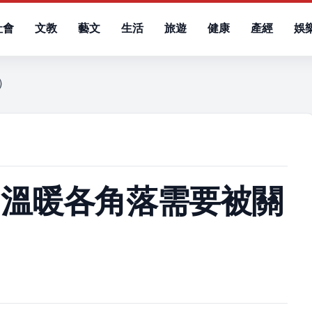
社會
文教
藝文
生活
旅遊
健康
產經
娛
四）
 溫暖各角落需要被關