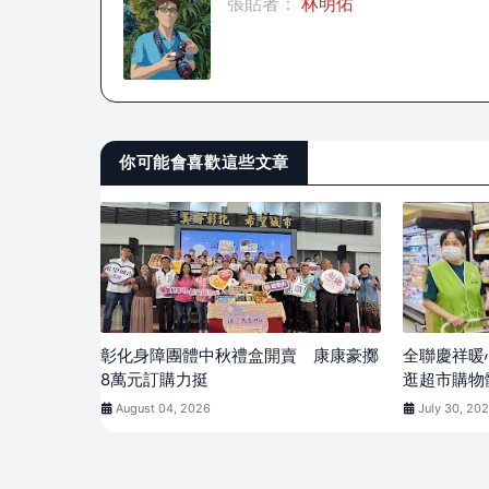
張貼者：
林明佑
你可能會喜歡這些文章
彰化身障團體中秋禮盒開賣 康康豪擲
全聯慶祥暖
8萬元訂購力挺
逛超市購物
August 04, 2026
July 30, 20