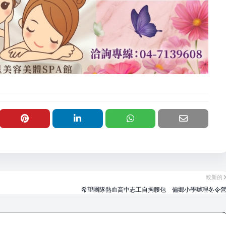
較新的
希望團隊熱血高中志工自掏腰包 偏鄉小學辦理冬令