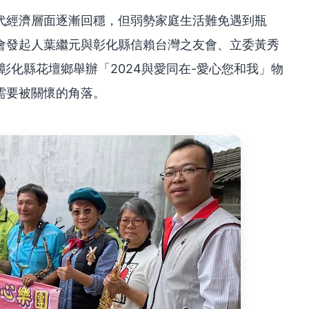
代經濟層面逐漸回穩，但弱勢家庭生活難免遇到瓶
會發起人葉繼元與彰化縣信賴台灣之友會、立委黃秀
彰化縣花壇鄉舉辦「2024與愛同在-愛心您和我」物
需要被關懷的角落。