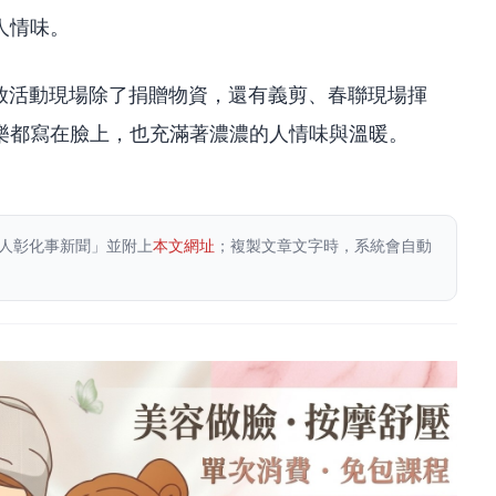
人情味。
發放活動現場除了捐贈物資，還有義剪、春聯現場揮
樂都寫在臉上，也充滿著濃濃的人情味與溫暖。
人彰化事新聞」並附上
本文網址
；複製文章文字時，系統會自動