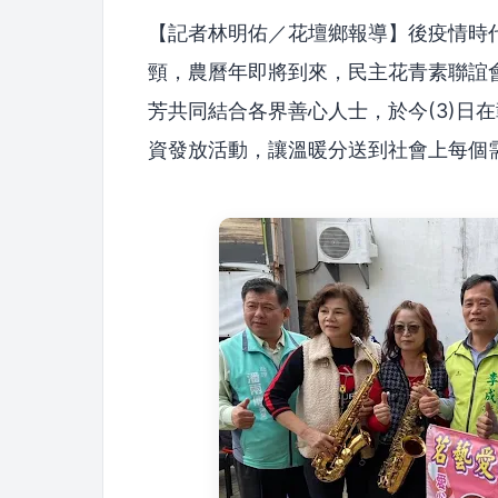
【記者林明佑／花壇鄉報導】後疫情時
頸，農曆年即將到來，民主花青素聯誼
芳共同結合各界善心人士，於今(3)日在
資發放活動，讓溫暖分送到社會上每個