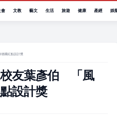
社會
文教
藝文
生活
旅遊
健康
產經
娛
）
奪德國紅點設計獎
系校友葉彥伯 「風
紅點設計獎