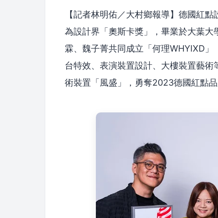
【記者林明佑／大村鄉報導】德國紅點
為設計界「奧斯卡獎」，畢業於大葉大學
霖、魏子菁共同成立「何理WHYIXD」（
台特效、表演裝置設計、大樓裝置藝術等各式
術裝置「風盛」，勇奪2023德國紅點