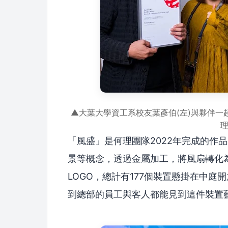
▲大葉大學資工系校友葉彥伯(左)與夥伴一
理
「風盛」是何理團隊2022年完成的作
景等概念，透過金屬加工，將風扇轉化
LOGO，總計有177個裝置懸掛在中
到總部的員工與客人都能見到這件裝置