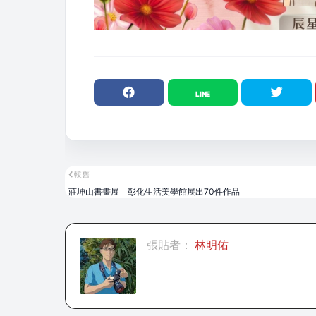
較舊
莊坤山書畫展 彰化生活美學館展出70件作品
張貼者：
林明佑