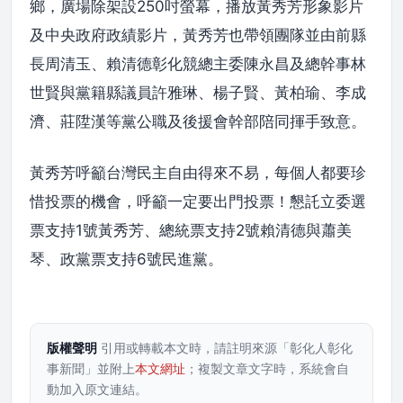
鄉，廣場除架設250吋螢幕，播放黃秀芳形象影片
及中央政府政績影片，黃秀芳也帶領團隊並由前縣
長周清玉、賴清德彰化競總主委陳永昌及總幹事林
世賢與黨籍縣議員許雅琳、楊子賢、黃柏瑜、李成
濟、莊陞漢等黨公職及後援會幹部陪同揮手致意。
黃秀芳呼籲台灣民主自由得來不易，每個人都要珍
惜投票的機會，呼籲一定要出門投票！懇託立委選
票支持1號黃秀芳、總統票支持2號賴清德與蕭美
琴、政黨票支持6號民進黨。
版權聲明
引用或轉載本文時，請註明來源「彰化人彰化
事新聞」並附上
本文網址
；複製文章文字時，系統會自
動加入原文連結。