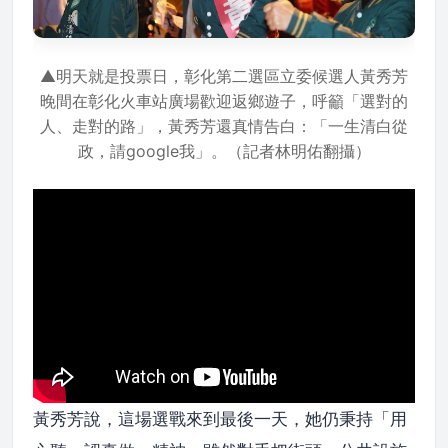
▲明天就是投票日，彰化第二選區立委候選人黃秀芳
晚間在彰化火車站廣場歡迎返鄉遊子，呼籲「選對的
人、走對的路」，黃秀芳還真情告白：「一生清白從
政，請google我」。（記者林明佑翻攝）
黃秀芳說，這場選戰來到最後一天，她仍秉持「用