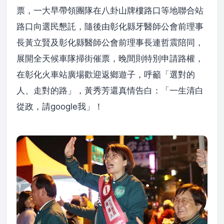
票，一大早帶領團隊在八卦山牌樓路口等地聯合站
路口向選民懇託，隨後由彰化縣牙醫師公會前理事
長黃立賢及彰化縣醫師公會前理事長連哲震陪同，
展開全天候車隊掃街催票，晚間則特別申請路權，
在彰化火車站廣場歡迎返鄉遊子，呼籲「選對的
人、走對的路」，黃秀芳還真情告白：「一生清白
從政，請google我」！