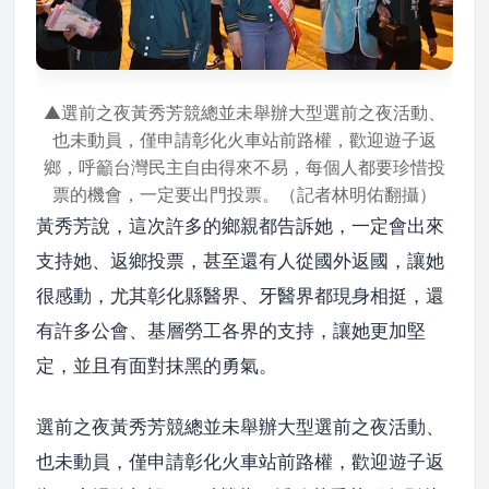
▲選前之夜黃秀芳競總並未舉辦大型選前之夜活動、
也未動員，僅申請彰化火車站前路權，歡迎遊子返
鄉，呼籲台灣民主自由得來不易，每個人都要珍惜投
票的機會，一定要出門投票。（記者林明佑翻攝）
黃秀芳說，這次許多的鄉親都告訴她，一定會出來
支持她、返鄉投票，甚至還有人從國外返國，讓她
很感動，尤其彰化縣醫界、牙醫界都現身相挺，還
有許多公會、基層勞工各界的支持，讓她更加堅
定，並且有面對抹黑的勇氣。
選前之夜黃秀芳競總並未舉辦大型選前之夜活動、
也未動員，僅申請彰化火車站前路權，歡迎遊子返