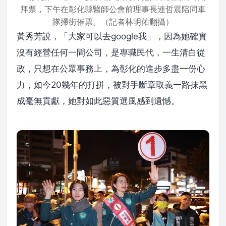
拜票，下午在彰化縣醫師公會前理事長連哲震陪同車
隊掃街催票。（記者林明佑翻攝）
黃秀芳說，「大家可以去google我」，因為她確實
沒有經營任何一間公司，是專職民代，一生清白從
政，只想在公眾事務上，為彰化的進步多盡一份心
力，如今20幾年的打拼，被對手斷章取義一路抹黑
成毫無貢獻，她對如此惡質選風感到遺憾。