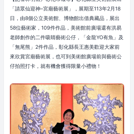
「請眾仙迎神–宮廟藝術展」，展期至113年2月18
日，由8個公立美術館、博物館出借典藏品，展出
58位藝術家，109件作品，美術館前廣場還有洪易
老師創作的二件吸睛藝術公仔，「金龍YO有魚」及
「無尾熊」2件作品，彰化縣長王惠美歡迎大家前
來欣賞宮廟藝術展，也可到美術館廣場前與藝術公
仔拍照打卡，就有機會獲得限量小禮物！