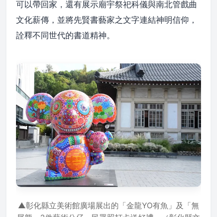
可以帶回家，還有展示廟宇祭祀科儀與南北管戲曲
文化薪傳，並將先賢書藝家之文字連結神明信仰，
詮釋不同世代的書道精神。
▲彰化縣立美術館廣場展出的「金龍YO有魚」及「無