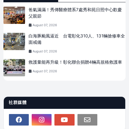
爸氣滿滿！秀傳醫療體系7處秀和苑日照中心歡慶
父親節
August 07, 2026
白海豚颱風逼近 台電彰化310人、131輛搶修車全
面戒備
August 07, 2026
救護量能再升級！彰化聯合捐贈4輛高規格救護車
August 07, 2026
社群媒體