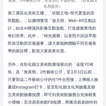
尾熊」2件藝術公仔，民眾照打卡送好禮。（彰化縣文
化局提供）
第三展區在美術五樓，「祈願之地–世代更迭的庶
民觀點」，以擴增實境「放天燈」Web-AR互動設
計，結合AI辨識與影像互動遊戲，打造虛擬實境的
奇幻世界。此外，「時光迴廊」以老照片訴說早期
民俗活動與宮廟盛事，讓大家能夠體驗不同宮廟美
學的新詮釋，歡迎大家前來欣賞。
另外，在彰化縣立美術館廣場展出的「金龍YO有
魚」及「無尾熊」2件藝術公仔，至3月3日以前，
只要與這二件藝術公仔的任1件合照後，上傳個人臉
書或Instagram打卡，並至彰化縣文化局臉書及縣
立美術館臉書按讚，即可到美術館服務台兌換精美
小禮物；至洪易美術館FB按讚，再獲洪易老師特別