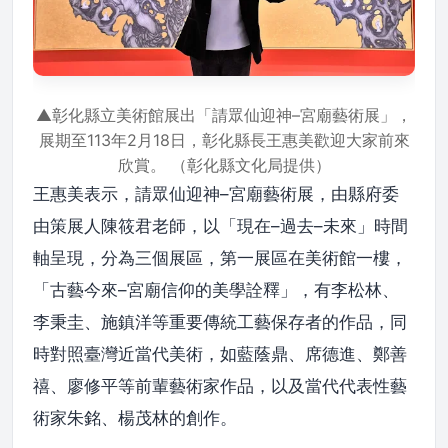
▲彰化縣立美術館展出「請眾仙迎神–宮廟藝術展」，
展期至113年2月18日，彰化縣長王惠美歡迎大家前來
欣賞。 （彰化縣文化局提供）
王惠美表示，請眾仙迎神–宮廟藝術展，由縣府委
由策展人陳筱君老師，以「現在–過去–未來」時間
軸呈現，分為三個展區，第一展區在美術館一樓，
「古藝今來–宮廟信仰的美學詮釋」，有李松林、
李秉圭、施鎮洋等重要傳統工藝保存者的作品，同
時對照臺灣近當代美術，如藍蔭鼎、席德進、鄭善
禧、廖修平等前輩藝術家作品，以及當代代表性藝
術家朱銘、楊茂林的創作。