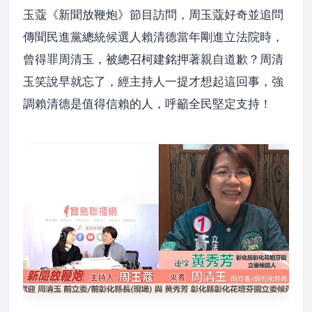
玉蔻《新聞放鞭炮》節目訪問，周玉蔻好奇並追問
傳聞民進黨總統候選人賴清德當年剛進立法院時，
曾得罪周清玉，被總召柯建銘押著親自道歉？周清
玉笑說早就忘了，經主持人一提才想起這回事，強
調賴清德是值得信賴的人，呼籲全民堅定支持！