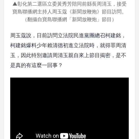
▲彰化第二選區立委黃秀芳陪同前縣長周清玉，接受
寶島聯播網主持人周玉蔻《新聞放鞭炮》節目訪問。
（翻攝自寶島聯播網「新聞放鞭炮」節目）
周玉蔻說，日前訪問立法院民進黨團總召柯建銘，
柯建銘爆料少年賴清德初進立法院時，就得罪周清
玉，因此特別邀請周清玉親自來上節目揭密，是不
是真的有這麼一回事？