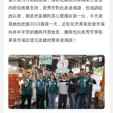
內部信推薦支持，黃秀芳對此表達感謝，也強調從
政以來，都是把基層民眾心聲擺在第一位，今天凌
晨她也把握2023最後一天，赴彰化市果菜批發市場
向終年辛苦的攤商拜票致意，攤商也向黃秀芳爭取
果菜市場近億元改建經費表達感謝！