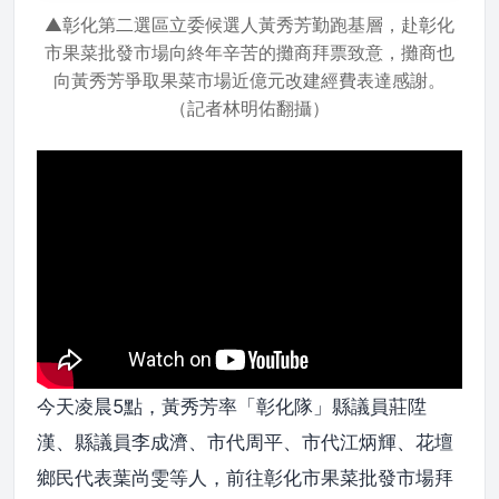
▲彰化第二選區立委候選人黃秀芳勤跑基層，赴彰化
市果菜批發市場向終年辛苦的攤商拜票致意，攤商也
向黃秀芳爭取果菜市場近億元改建經費表達感謝。
（記者林明佑翻攝）
今天凌晨5點，黃秀芳率「彰化隊」縣議員莊陞
漢、縣議員李成濟、市代周平、市代江炳輝、花壇
鄉民代表葉尚雯等人，前往彰化市果菜批發市場拜