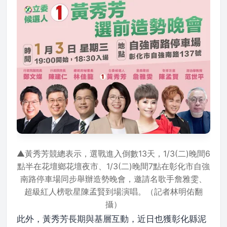
▲黃秀芳競總表示，選戰進入倒數13天，1/3(二)晚間6
點半在花壇鄉花壇夜市、1/3(二)晚間7點在彰化市自強
南路停車場同步舉辦造勢晚會，邀請名歌手詹雅雯、
超級紅人榜歌星陳孟賢到場演唱。（記者林明佑翻
攝）
此外，黃秀芳長期與基層互動，近日也獲彰化縣泥