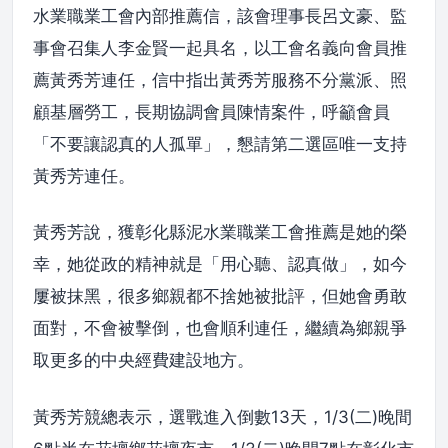
水業職業工會內部推薦信，該會理事長呂文豪、監
事會召集人李金賢一起具名，以工會名義向會員推
薦黃秀芳連任，信中指出黃秀芳服務不分黨派、照
顧基層勞工，長期協調會員陳情案件，呼籲會員
「不要讓認真的人孤單」，懇請第二選區唯一支持
黃秀芳連任。
黃秀芳說，獲彰化縣泥水業職業工會推薦是她的榮
幸，她從政的精神就是「用心聽、認真做」，如今
屢被抹黑，很多鄉親都不捨她被批評，但她會勇敢
面對，不會被擊倒，也會順利連任，繼續為鄉親爭
取更多的中央經費建設地方。
黃秀芳競總表示，選戰進入倒數13天，1/3(二)晚間