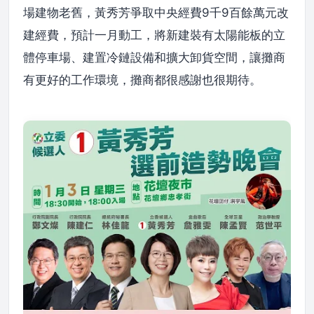
場建物老舊，黃秀芳爭取中央經費9千9百餘萬元改
建經費，預計一月動工，將新建裝有太陽能板的立
體停車場、建置冷鏈設備和擴大卸貨空間，讓攤商
有更好的工作環境，攤商都很感謝也很期待。