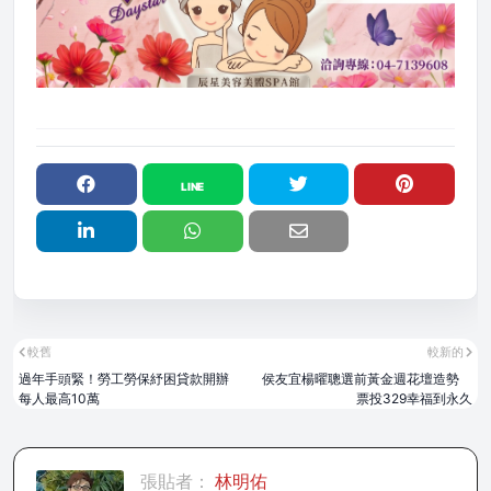
較舊
較新的
過年手頭緊！勞工勞保紓困貸款開辦
侯友宜楊曜聰選前黃金週花壇造勢
每人最高10萬
票投329幸福到永久
張貼者：
林明佑