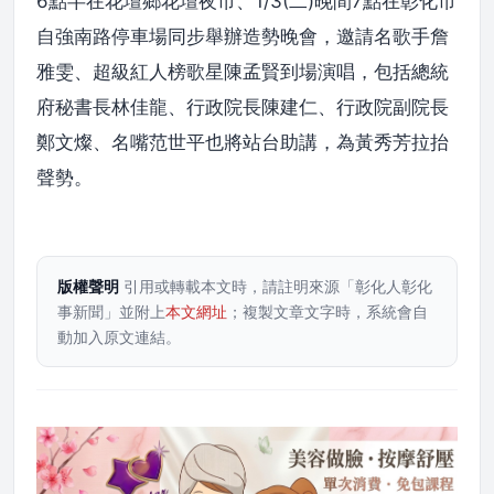
6點半在花壇鄉花壇夜市、1/3(二)晚間7點在彰化市
自強南路停車場同步舉辦造勢晚會，邀請名歌手詹
雅雯、超級紅人榜歌星陳孟賢到場演唱，包括總統
府秘書長林佳龍、行政院長陳建仁、行政院副院長
鄭文燦、名嘴范世平也將站台助講，為黃秀芳拉抬
聲勢。
版權聲明
引用或轉載本文時，請註明來源「彰化人彰化
事新聞」並附上
本文網址
；複製文章文字時，系統會自
動加入原文連結。