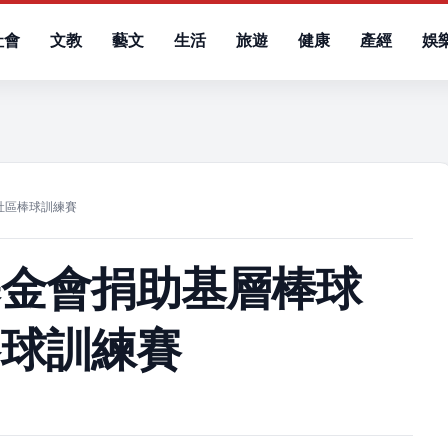
社會
文教
藝文
生活
旅遊
健康
產經
娛
）
社區棒球訓練賽
基金會捐助基層棒球
棒球訓練賽