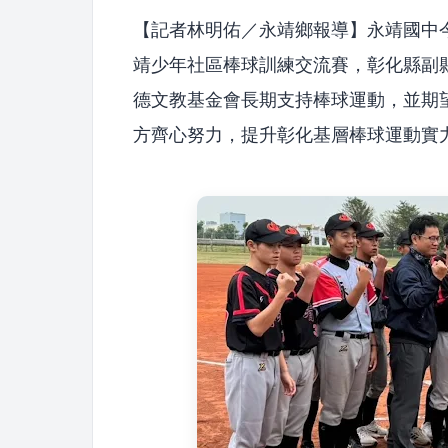
【記者林明佑／永靖鄉報導】永靖國中今
靖少年社區棒球訓練交流賽，彰化縣副
德文教基金會長期支持棒球運動，並期
方齊心努力，提升彰化基層棒球運動實