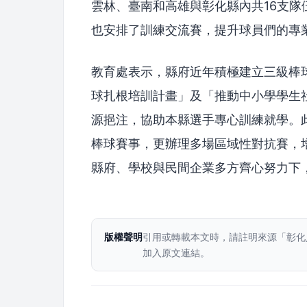
雲林、臺南和高雄與彰化縣內共16支
也安排了訓練交流賽，提升球員們的專
教育處表示，縣府近年積極建立三級棒
球扎根培訓計畫」及「推動中小學學生
源挹注，協助本縣選手專心訓練就學。
棒球賽事，更辦理多場區域性對抗賽，
縣府、學校與民間企業多方齊心努力下
版權聲明
引用或轉載本文時，請註明來源「彰化
加入原文連結。