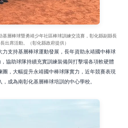
助基層棒球暨勇靖少年社區棒球訓練交流賽，彰化縣副縣長
縣長出席活動。（彰化縣政府提供）
大力支持基層棒球運動發展，長年資助永靖國中棒球
助，協助球隊持續充實訓練裝備與打擊場各項軟硬體
練團，大幅提升永靖國中棒球隊實力，近年競賽表現
入，成為南彰化基層棒球培訓的中心學校。