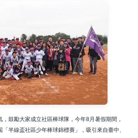
氣，鼓勵大家成立社區棒球隊，今年8月暑假期間，
屆「半線盃社區少年棒球錦標賽」，吸引來自臺中、