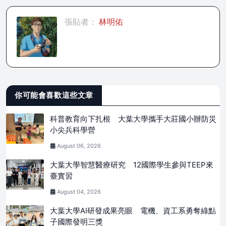
張貼者：
林明佑
你可能會喜歡這些文章
科普教育向下扎根 大葉大學攜手大莊國小辦防災
小尖兵科學營
August 06, 2026
大葉大學智慧醫療研究 12國際學生參與TEEP來
臺實習
August 04, 2026
大葉大學AI研發成果亮眼 電機、資工系勇奪綠點
子國際發明三獎