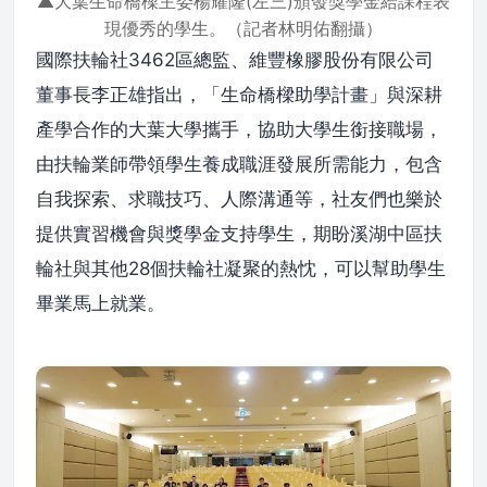
▲大葉生命橋樑主委楊耀隆(左三)頒發獎學金給課程表
現優秀的學生。（記者林明佑翻攝）
國際扶輪社3462區總監、維豐橡膠股份有限公司
董事長李正雄指出，「生命橋樑助學計畫」與深耕
產學合作的大葉大學攜手，協助大學生銜接職場，
由扶輪業師帶領學生養成職涯發展所需能力，包含
自我探索、求職技巧、人際溝通等，社友們也樂於
提供實習機會與獎學金支持學生，期盼溪湖中區扶
輪社與其他28個扶輪社凝聚的熱忱，可以幫助學生
畢業馬上就業。