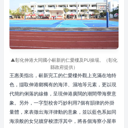
▲彰化伸港大同國小嶄新的仁愛樓及PU操場。（彰化
縣政府提供）
王惠美指出，嶄新完工的仁愛樓外觀上充滿在地特
色，擷取伸港鄉獨有的海洋、濕地等元素，更以現
代簡約俐落的線條，呈現伸港廣闊的潮間帶海寮意
象。另外，一字型校舍巧妙利用7個有韻律的外掛
量體，來表徵出海洋律動的意象，並以藍色系如同
海浪般的女兒牆穿梭漂浮其中，將各個海寮小屋串