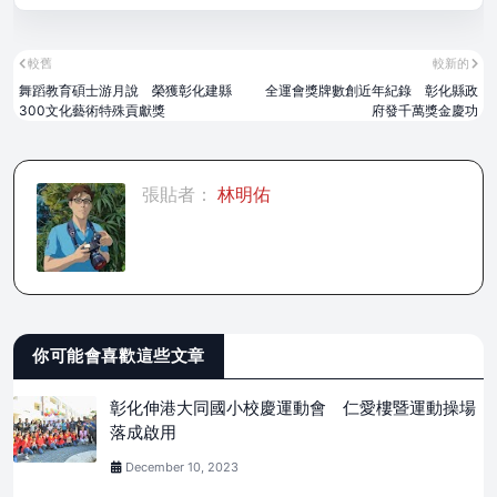
較舊
較新的
舞蹈教育碩士游月說 榮獲彰化建縣
全運會獎牌數創近年紀錄 彰化縣政
300文化藝術特殊貢獻獎
府發千萬獎金慶功
張貼者：
林明佑
你可能會喜歡這些文章
彰化伸港大同國小校慶運動會 仁愛樓暨運動操場
落成啟用
December 10, 2023