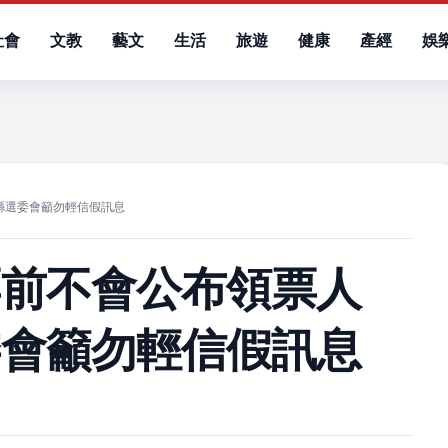
社會
文教
藝文
生活
旅遊
健康
產經
娛
）
縣選委會籲勿輕信假訊息
票前不會公布領票人
委會籲勿輕信假訊息