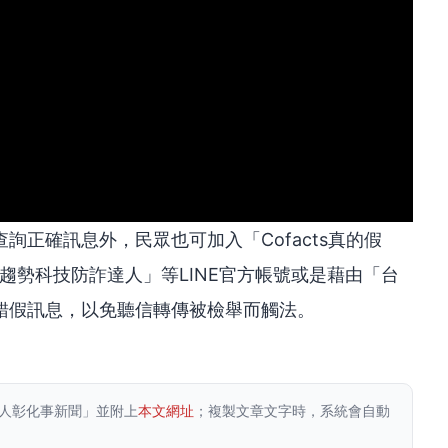
詢正確訊息外，民眾也可加入「Cofacts真的假
「趨勢科技防詐達人」等LINE官方帳號或是藉由「台
錯假訊息，以免聽信轉傳被檢舉而觸法。
人彰化事新聞」並附上
本文網址
；複製文章文字時，系統會自動