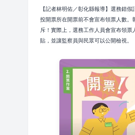
【記者林明佑／彰化縣報導】選務錯假
投開票所在開票前不會宣布領票人數。
斥！實際上，選務工作人員會宣布領票
貼，並讓監察員與民眾可以公開檢視。