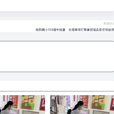
較新的
南郭國小105週年校慶 光電棒球打擊練習場及星空塔啟