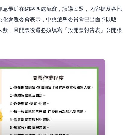
訊息最近在網路四處流竄，誤導民眾，內容提及各地
彰化縣選委會表示，中央選舉委員會已出面予以駁
人數，且開票後還必須填寫「投開票報告表」公開張