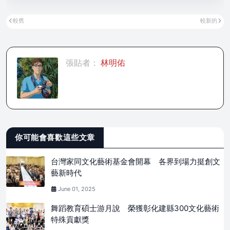
較舊
較新的
張貼者：
林明佑
你可能會喜歡這些文章
台灣家同文化藝術基金會開幕 各界到場力挺創文
藝新時代
June 01, 2025
舞蹈教育碩士游月說 榮獲彰化建縣300文化藝術
特殊貢獻獎