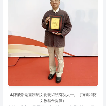
▲陳慶浩副董獲頒文化藝術類有功人士。（頂新和德
文教基金提供）