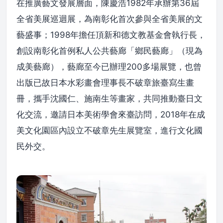
在推廣藝文發展層面，陳慶浩1982年承辦第36屆
全省美展巡迴展，為南彰化首次參與全省美展的文
藝盛事；1998年擔任頂新和德文教基金會執行長，
創設南彰化首例私人公共藝廊「鄉民藝廊」（現為
成美藝廊），藝廊至今已辦理200多場展覽，也曾
出版已故日本水彩畫會理事長不破章旅臺寫生畫
冊，攜手沈國仁、施南生等畫家，共同推動臺日文
化交流，邀請日本美術學會來臺訪問，2018年在成
美文化園區內設立不破章先生展覽室，進行文化國
民外交。