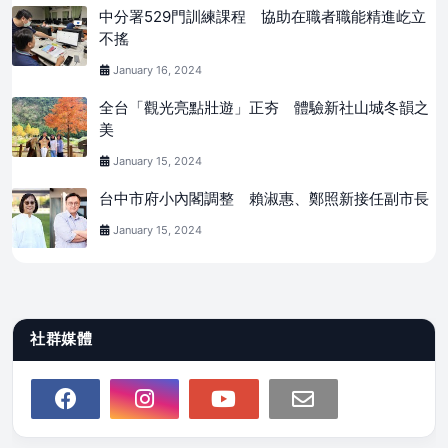
中分署529門訓練課程 協助在職者職能精進屹立
不搖
January 16, 2024
全台「觀光亮點壯遊」正夯 體驗新社山城冬韻之
美
January 15, 2024
台中市府小內閣調整 賴淑惠、鄭照新接任副市長
January 15, 2024
社群媒體