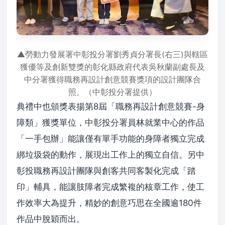
▲勞動力發展署中彰投分署劉秀貞分署長(右三)與轄區
獲優等及創新雙獎的彰化縣政府代表吳秋蘭副處長及
中分署獲得職務再設計創意競賽獎項的設計團隊合
照。（中彰投分署提供）
典禮中也頒獎表揚第8屆「職務再設計創意競賽-身
障類」獲獎單位，中彰投分署員林就業中心的作品
「一手包辦」能讓僅有單手功能的身障者獨立完成
綁垃圾袋的動作，展現出工作上的獨立自信。另中
彰投職務再設計團隊與創客共同客製化完成「踏
印」輔具，能讓肢障者完成繁複的核章工作，使工
作效率大為提升，精妙的創意巧思在全國逾180件
作品中脫穎而出。