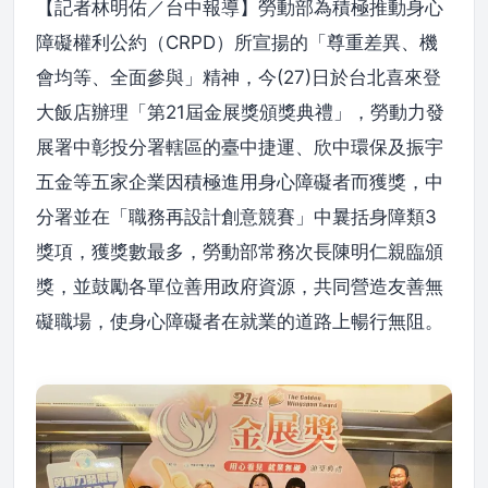
【記者林明佑／台中報導】勞動部為積極推動身心
障礙權利公約（CRPD）所宣揚的「尊重差異、機
會均等、全面參與」精神，今(27)日於台北喜來登
大飯店辦理「第21屆金展獎頒獎典禮」，勞動力發
展署中彰投分署轄區的臺中捷運、欣中環保及振宇
五金等五家企業因積極進用身心障礙者而獲獎，中
分署並在「職務再設計創意競賽」中曩括身障類3
獎項，獲獎數最多，勞動部常務次長陳明仁親臨頒
獎，並鼓勵各單位善用政府資源，共同營造友善無
礙職場，使身心障礙者在就業的道路上暢行無阻。