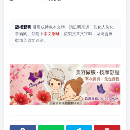
版權聲明
引用或轉載本文時，請註明來源「彰化人彰化
事新聞」並附上
本文網址
；複製文章文字時，系統會自
動加入原文連結。