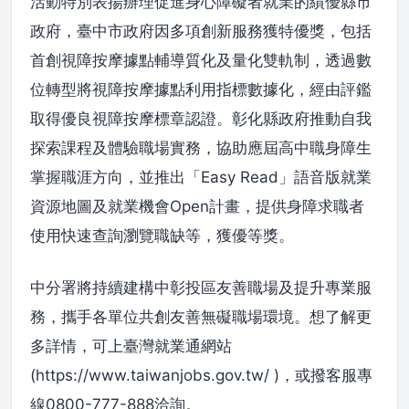
活動特別表揚辦理促進身心障礙者就業的績優縣市
政府，臺中市政府因多項創新服務獲特優獎，包括
首創視障按摩據點輔導質化及量化雙軌制，透過數
位轉型將視障按摩據點利用指標數據化，經由評鑑
取得優良視障按摩標章認證。彰化縣政府推動自我
探索課程及體驗職場實務，協助應屆高中職身障生
掌握職涯方向，並推出「Easy Read」語音版就業
資源地圖及就業機會Open計畫，提供身障求職者
使用快速查詢瀏覽職缺等，獲優等獎。
中分署將持續建構中彰投區友善職場及提升專業服
務，攜手各單位共創友善無礙職場環境。想了解更
多詳情，可上臺灣就業通網站
(https://www.taiwanjobs.gov.tw/ )，或撥客服專
線0800-777-888洽詢。