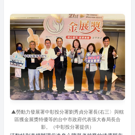
▲勞動力發展署中彰投分署劉秀貞分署長(右三〉與轄
區獲金展獎特優等的台中市政府代表張大春局長合
影。（中彰投分署提供）