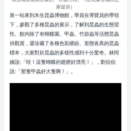
家提供）
第一站來到木生昆蟲博物館，學員在導覽員的帶領
下，參觀了多種昆蟲的展示，了解到昆蟲的生態習
性。館內除了有蝴蝶園、甲蟲、竹節蟲等活體昆蟲
供觀賞，還珍藏了各種色彩繽紛、形態各異的昆蟲
標本，大家對於昆蟲的多樣性感到十分驚奇。林阿
姨說:「哇！這隻蝴蝶的翅膀好漂亮！」，劉伯伯
說:「那隻甲蟲好大隻啊！」。