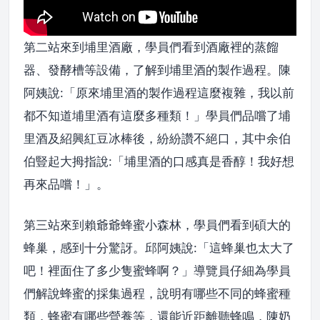
第二站來到埔里酒廠，學員們看到酒廠裡的蒸餾
器、發酵槽等設備，了解到埔里酒的製作過程。陳
阿姨說:「原來埔里酒的製作過程這麼複雜，我以前
都不知道埔里酒有這麼多種類！」學員們品嚐了埔
里酒及紹興紅豆冰棒後，紛紛讚不絕口，其中余伯
伯豎起大拇指說:「埔里酒的口感真是香醇！我好想
再來品嚐！」。
第三站來到賴爺爺蜂蜜小森林，學員們看到碩大的
蜂巢，感到十分驚訝。邱阿姨說:「這蜂巢也太大了
吧！裡面住了多少隻蜜蜂啊？」導覽員仔細為學員
們解說蜂蜜的採集過程，說明有哪些不同的蜂蜜種
類，蜂蜜有哪些營養等，還能近距離聽蜂鳴，陳奶