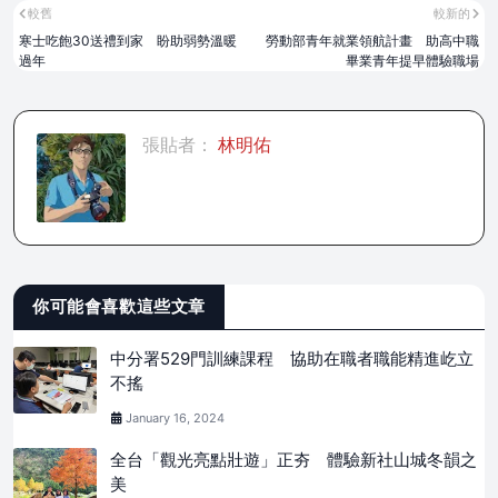
較舊
較新的
寒士吃飽30送禮到家 盼助弱勢溫暖
勞動部青年就業領航計畫 助高中職
過年
畢業青年提早體驗職場
張貼者：
林明佑
你可能會喜歡這些文章
中分署529門訓練課程 協助在職者職能精進屹立
不搖
January 16, 2024
全台「觀光亮點壯遊」正夯 體驗新社山城冬韻之
美