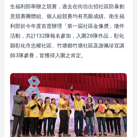
生福利部舉辦之競賽，過去在街坊出招社區防暴創
意競賽團體組、個人組競賽均有亮眼成績。衛生福
利部於今年度首度辦理「第一屆社區金像奬」徵件
活動，共計132隊報名參加，入圍29隊作品，彰化
縣彰化市忠權社區、竹塘鄉竹塘社區及謝佩珍宣講
師3隊參賽，皆獲得入圍之肯定。