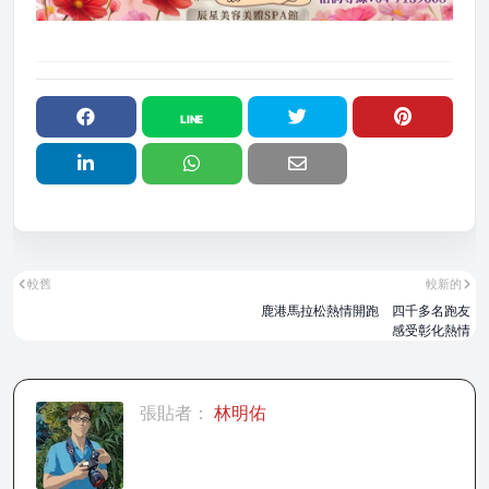
較舊
較新的
鹿港馬拉松熱情開跑 四千多名跑友
感受彰化熱情
張貼者：
林明佑