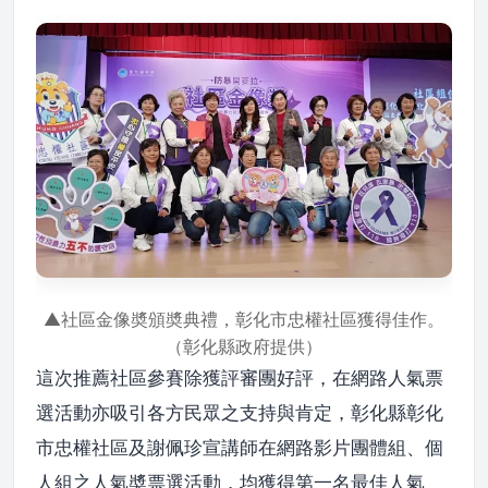
▲社區金像奬頒奬典禮，彰化市忠權社區獲得佳作。
（彰化縣政府提供）
這次推薦社區參賽除獲評審團好評，在網路人氣票
選活動亦吸引各方民眾之支持與肯定，彰化縣彰化
市忠權社區及謝佩珍宣講師在網路影片團體組、個
人組之人氣奬票選活動，均獲得第一名最佳人氣