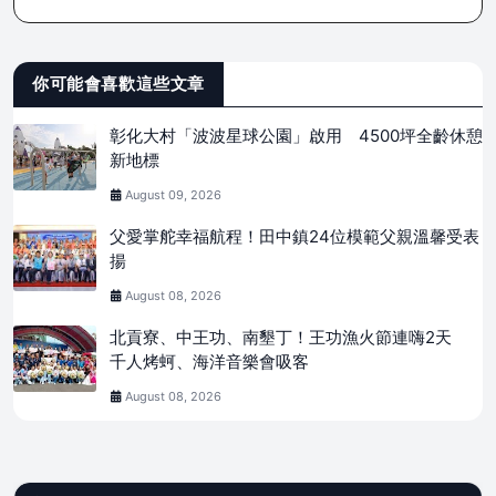
你可能會喜歡這些文章
彰化大村「波波星球公園」啟用 4500坪全齡休憩
新地標
August 09, 2026
父愛掌舵幸福航程！田中鎮24位模範父親溫馨受表
揚
August 08, 2026
北貢寮、中王功、南墾丁！王功漁火節連嗨2天
千人烤蚵、海洋音樂會吸客
August 08, 2026