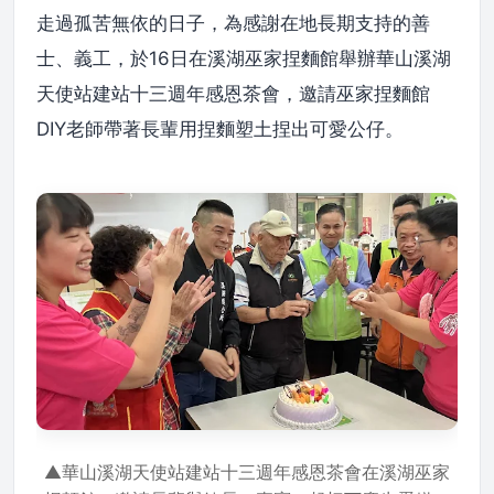
走過孤苦無依的日子，為感謝在地長期支持的善
士、義工，於16日在溪湖巫家捏麵館舉辦華山溪湖
天使站建站十三週年感恩茶會，邀請巫家捏麵館
DIY老師帶著長輩用捏麵塑土捏出可愛公仔。
▲華山溪湖天使站建站十三週年感恩茶會在溪湖巫家