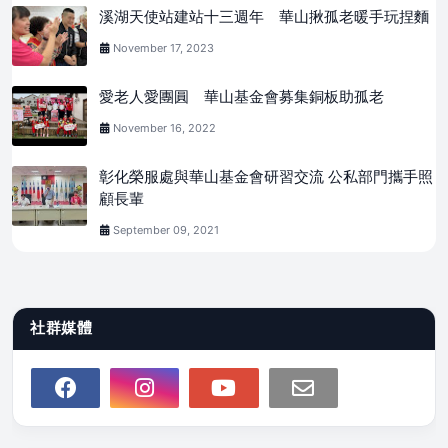
溪湖天使站建站十三週年 華山揪孤老暖手玩捏麵
November 17, 2023
愛老人愛團圓 華山基金會募集銅板助孤老
November 16, 2022
彰化榮服處與華山基金會研習交流 公私部門攜手照
顧長輩
September 09, 2021
社群媒體