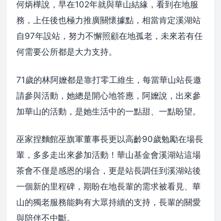
何炳樺說，早在102年就與華山結緣，看到在地服
務，上任後也極力推廣關懷據點，相當肯定溪湖站
自97年設站，努力不懈照顧在地孤老，未來若有任
何需要公所都是大力支持。
71歲的林阿嬤都是靠打零工維生，每當華山站長邀
請參與活動，她總是開心地答應，阿嬤說，出來參
加華山的活動，是她生活中的一點甜、一點盼望。
巫家捏麵館巫旗軍董事長更以高齡90歲勉勵在場長
輩，多多走出來參加活動！華山基金會溪湖站這場
茶會不僅是感恩的場合，更是站長調任到溪湖站後
一個新的里程碑，期盼在地長輩的需求被看見、華
山的獨老服務能夠有大眾持續的支持，長輩的關愛
與陪伴不中斷。