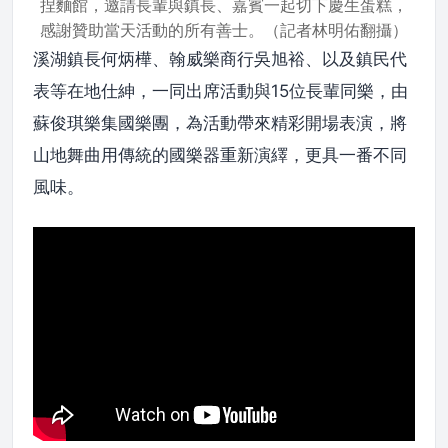
捏麵館，邀請長輩與鎮長、嘉賓一起切下慶生蛋糕，
感謝贊助當天活動的所有善士。（記者林明佑翻攝）
溪湖鎮長何炳樺、翰威樂商行吳旭裕、以及鎮民代
表等在地仕紳，一同出席活動與15位長輩同樂，由
蘇俊琪樂集國樂團，為活動帶來精彩開場表演，將
山地舞曲用傳統的國樂器重新演繹，更具一番不同
風味。