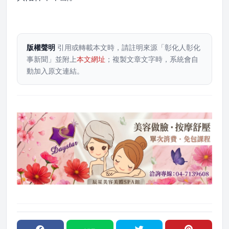
版權聲明
引用或轉載本文時，請註明來源「彰化人彰化
事新聞」並附上
本文網址
；複製文章文字時，系統會自
動加入原文連結。