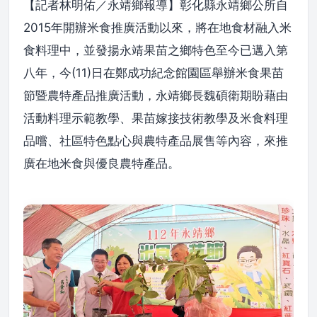
【記者林明佑／永靖鄉報導】彰化縣永靖鄉公所自
2015年開辦米食推廣活動以來，將在地食材融入米
食料理中，並發揚永靖果苗之鄉特色至今已邁入第
八年，今(11)日在鄭成功紀念館園區舉辦米食果苗
節暨農特產品推廣活動，永靖鄉長魏碩衛期盼藉由
活動料理示範教學、果苗嫁接技術教學及米食料理
品嚐、社區特色點心與農特產品展售等內容，來推
廣在地米食與優良農特產品。