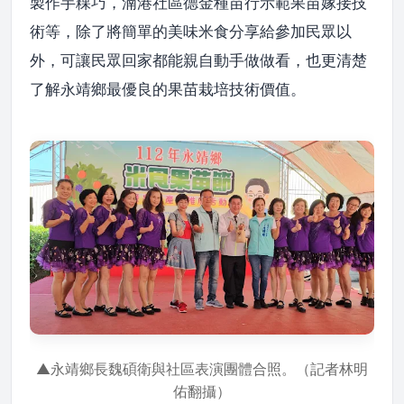
製作芋粿巧，湳港社區德金種苗行示範果苗嫁接技
術等，除了將簡單的美味米食分享給參加民眾以
外，可讓民眾回家都能親自動手做做看，也更清楚
了解永靖鄉最優良的果苗栽培技術價值。
▲永靖鄉長魏碩衛與社區表演團體合照。（記者林明
佑翻攝）