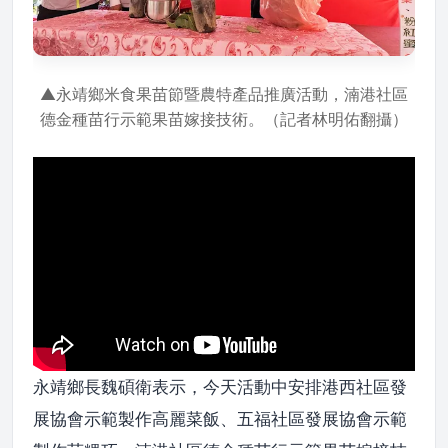
▲永靖鄉米食果苗節暨農特產品推廣活動，湳港社區
德金種苗行示範果苗嫁接技術。（記者林明佑翻攝）
永靖鄉長魏碩衛表示，今天活動中安排港西社區發
展協會示範製作高麗菜飯、五福社區發展協會示範