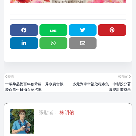
較舊
較新的
十載孕晶艷百年創禾稼 秀水農會歡
多元列車幸福啟程市集 中彰投分署
慶百歲生日抽百萬汽車
展現計畫成果
張貼者：
林明佑