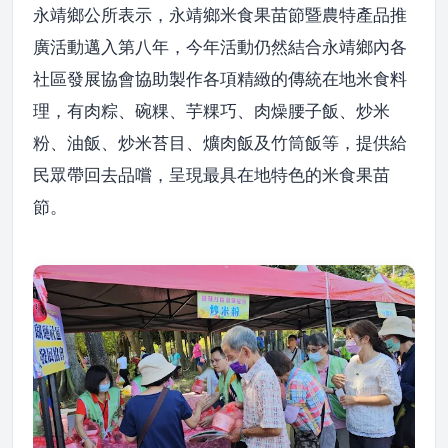
永靖鄉公所表示，永靖鄉米食果苗節暨農特產品推
廣活動邁入第八年，今年活動仍然結合永靖鄉內各
社區發展協會協助製作各項精緻的傳統在地米食料
理，有肉粽、碗粿、芋粿巧、肉燥腰子飯、炒米
粉、油飯、炒米苔目、爌肉飯及竹筒飯等，提供給
民眾帶回去品嚐，呈現最具在地特色的米食果苗
節。