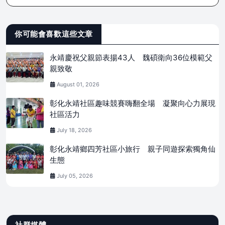
你可能會喜歡這些文章
永靖慶祝父親節表揚43人 魏碩衛向36位模範父
親致敬
August 01, 2026
彰化永靖社區趣味競賽嗨翻全場 凝聚向心力展現
社區活力
July 18, 2026
彰化永靖鄉四芳社區小旅行 親子同遊探索獨角仙
生態
July 05, 2026
社群媒體