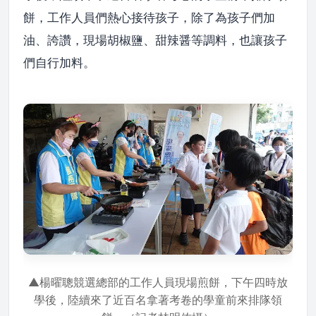
餅，工作人員們熱心接待孩子，除了為孩子們加
油、誇讚，現場胡椒鹽、甜辣醤等調料，也讓孩子
們自行加料。
▲楊曜聰競選總部的工作人員現場煎餅，下午四時放
學後，陸續來了近百名拿著考卷的學童前來排隊領