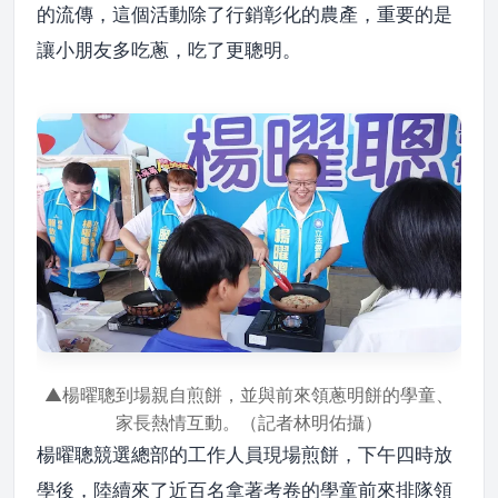
的流傳，這個活動除了行銷彰化的農產，重要的是
讓小朋友多吃蔥，吃了更聰明。
▲楊曜聰到場親自煎餅，並與前來領蔥明餅的學童、
家長熱情互動。（記者林明佑攝）
楊曜聰競選總部的工作人員現場煎餅，下午四時放
學後，陸續來了近百名拿著考卷的學童前來排隊領