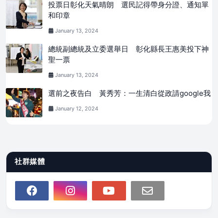
投票日彰化天氣晴朗 選民記得帶身分證、通知單
和印章
January 13, 2024
總統副總統及立委選舉日 彰化縣長王惠美投下神
聖一票
January 13, 2024
選前之夜告白 黃秀芳：一生清白從政請google我
January 12, 2024
社群媒體