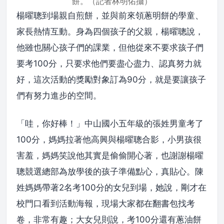
餅。（記者林明佑攝）
楊曜聰到場親自煎餅，並與前來領蔥明餅的學童、
家長熱情互動。身為四個孩子的父親，楊曜聰說，
他雖也關心孩子們的課業，但他從來不要求孩子們
要考100分，只要求他們要盡心盡力、認真努力就
好，這次活動的獎勵對象訂為90分，就是要讓孩子
們有努力進步的空間。
「哇，你好棒！」中山國小五年級的張姓男童考了
100分，媽媽拉著他高興與楊曜聰合影，小男孩很
害羞，媽媽笑說他其實是偷偷開心著，也謝謝楊曜
聰競選總部為放學後的孩子準備點心，真貼心。陳
姓媽媽帶著2名考100分的女兒到場，她說，剛才在
校門口看到活動海報，現場大家都在翻書包找考
卷，非常有趣；大女兒則說，考100分還有蔥油餅