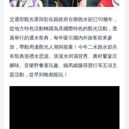
交通部觀光署與彰化縣政府合辦跑水節已10幾年，
從地方特色活動轉躍為具國際特色的觀光活動，透
過舉行的通水祭典，每年吸引國內外旅客前來參
加，帶動周邊觀光人潮與能量！今年二水跑水節共
有祭典巡禮水思源、浪漫水圳濕背秀、農村饗宴庄
腳味、音樂野餐童玩趣、鐵馬鐵腿尋寶行等五項主
題活動，從早到晚都能玩！