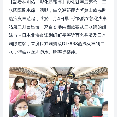
【記者林明佑／彰化縣報導】彰化縣年度盛會「二
水國際跑水節」活動，由交通部觀光署參山處協助
蒸汽火車遊程，將於11月4日早上約8點在彰化火車
站第二月台出發，來自香港兩團旅客及二水鄉的姐
妹市－日本北海道津別町町長等近百名香港及日本
國際遊客，首度搭乘國寶級DT-668蒸汽火車到二
水，體驗八堡圳跑水、吃辦桌樂趣。