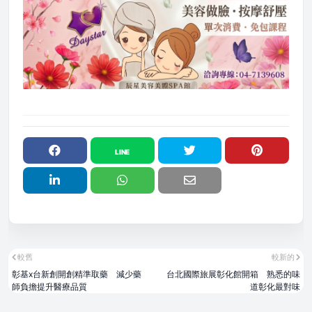
較舊
較新的
彰基x台新創開創精準取藥 減少藥
台北國際旅展彰化館開箱 熟悉的味
師負擔提升醫療品質
道彰化最對味