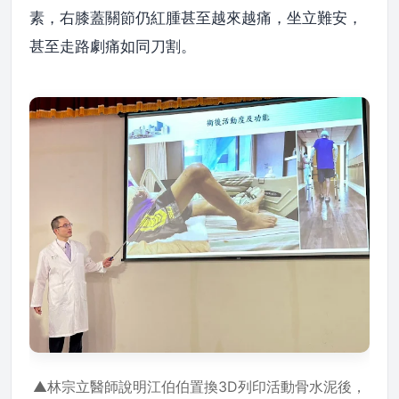
素，右膝蓋關節仍紅腫甚至越來越痛，坐立難安，
甚至走路劇痛如同刀割。
▲林宗立醫師說明江伯伯置換3D列印活動骨水泥後，