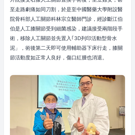
至走路劇痛如同刀割，於是至中國醫藥大學附設醫
院骨科部人工關節科林宗立醫師門診，經診斷江伯
伯是人工膝關節受到細菌感染，建議接受兩階段手
術，移除人工關節並先置入｢3D列印活動型骨水
泥」，術後第二天即可使用輔助器下床行走，膝關
節活動度如正常人良好，傷口紅腫也消退。