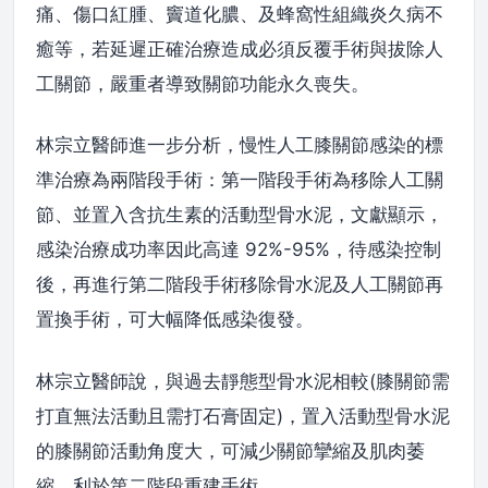
痛、傷口紅腫、竇道化膿、及蜂窩性組織炎久病不
癒等，若延遲正確治療造成必須反覆手術與拔除人
工關節，嚴重者導致關節功能永久喪失。
林宗立醫師進一步分析，慢性人工膝關節感染的標
準治療為兩階段手術：第一階段手術為移除人工關
節、並置入含抗生素的活動型骨水泥，文獻顯示，
感染治療成功率因此高達 92%-95%，待感染控制
後，再進行第二階段手術移除骨水泥及人工關節再
置換手術，可大幅降低感染復發。
林宗立醫師說，與過去靜態型骨水泥相較(膝關節需
打直無法活動且需打石膏固定)，置入活動型骨水泥
的膝關節活動角度大，可減少關節攣縮及肌肉萎
縮，利於第二階段重建手術。