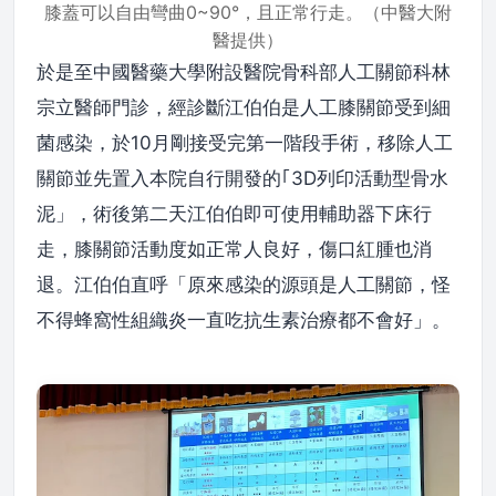
膝蓋可以自由彎曲0~90°，且正常行走。（中醫大附
醫提供）
於是至中國醫藥大學附設醫院骨科部人工關節科林
宗立醫師門診，經診斷江伯伯是人工膝關節受到細
菌感染，於10月剛接受完第一階段手術，移除人工
關節並先置入本院自行開發的｢3D列印活動型骨水
泥」，術後第二天江伯伯即可使用輔助器下床行
走，膝關節活動度如正常人良好，傷口紅腫也消
退。江伯伯直呼「原來感染的源頭是人工關節，怪
不得蜂窩性組織炎一直吃抗生素治療都不會好」。