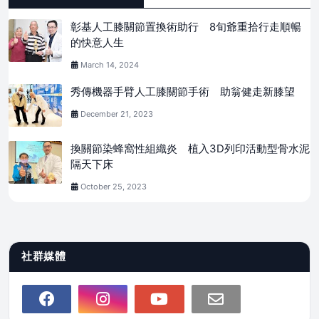
彰基人工膝關節置換術助行 8旬爺重拾行走順暢
的快意人生
March 14, 2024
秀傳機器手臂人工膝關節手術 助翁健走新膝望
December 21, 2023
換關節染蜂窩性組織炎 植入3D列印活動型骨水泥
隔天下床
October 25, 2023
社群媒體