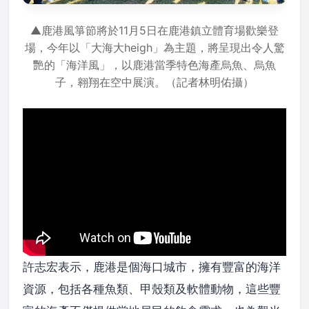
▲鹿港風箏節將於11月5日在鹿港鎮立體育場歡樂登
場，今年以「大海大heigh」為主題，將呈現出令人驚
艷的「海洋風」，以鹿港當季特色海產烏魚、烏魚
子，翱翔在空中展演。（記者林明佑攝）
許志宏表示，鹿港是個海口城市，擁有豐富的海洋
資源，包括各種魚類、甲殼類及軟體動物，這些豐