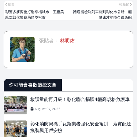
較舊
較新的
彰警多箭齊發打造幸福城市 王惠美
體適能檢測列車開到彰化市公所 顧
親臨彰化警察局頒獎祝賀
健康才能捧久鐵飯碗
張貼者：
林明佑
你可能會喜歡這些文章
救護量能再升級！彰化聯合捐贈4輛高規格救護車
August 07, 2026
彰化消防局攜手瓦斯業者強化安全複訓 落實配送
換裝與用戶安檢