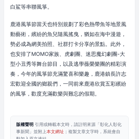
白鯊等串聯風箏。
鹿港風箏節當天也特別規劃了彩色熱帶魚等地景風
動藝術，繽紛的魚兒隨風搖曳，猶如在海中漫遊，
勢必成為網美拍照、社群打卡分享的景點。此外，
也安排了MOMO家族、虎劇團、迷思魔幻劇團-大
型小丑秀等舞台節目，以及逃學薇榮樂團的精彩演
奏，今年的風箏節充滿驚喜和樂趣，鹿港鎮長許志
宏歡迎全國的鄉親們，一同前來鹿港欣賞五彩繽紛
的風箏，歡度充滿歡樂與難忘的假期。
版權聲明
引用或轉載本文時，請註明來源「彰化人彰化
事新聞」並附上
本文網址
；複製文章文字時，系統會自
動加入原文連結。