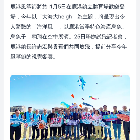
鹿港風箏節將於11月5日在鹿港鎮立體育場歡樂登
場，今年以「大海大heigh」為主題，將呈現出令
人驚艷的「海洋風」，以鹿港當季特色海產烏魚、
烏魚子，翱翔在空中展演。25日舉辦試飛記者會，
鹿港鎮長許志宏與貴賓們共同放飛，提前分享今年
風箏節的視覺饗宴。