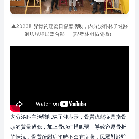
▲2023世界骨質疏鬆日響應活動，內分泌科林子健醫
師與現場民眾合影。（記者林明佑翻攝）
內分泌科主治醫師林子健表示，骨質疏鬆症是指骨
頭的質量過低，加上骨頭結構脆弱，導致容易骨折
的情況，骨質疏鬆症平時不會有症狀，民眾對於駝