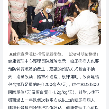
▲健康宣導活動-骨質疏鬆衛教。（記者林明佑翻攝）
健康管理中心護理長陳雅珍表示，糖尿病病人也要
預防骨質疏鬆的產生，建議的預防方式包含不抽
菸，適量飲酒，體重不過瘦，規律運動，飲食建議
包含攝取足量的鈣(1200毫克/天)，維生素D3(800
國際單位/天)及蛋白質(1-1.2g/kg/天)。針對步伐不
穩而過去一年跌倒次數兩次或以上的糖尿病病人，
建議到骨科門診進行跌倒評估。健康管理中心可以