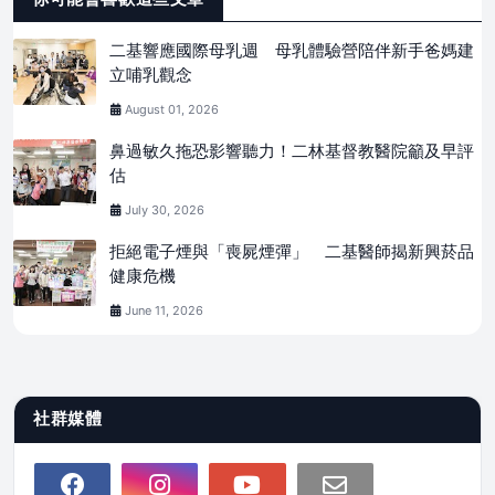
二基響應國際母乳週 母乳體驗營陪伴新手爸媽建
立哺乳觀念
August 01, 2026
鼻過敏久拖恐影響聽力！二林基督教醫院籲及早評
估
July 30, 2026
拒絕電子煙與「喪屍煙彈」 二基醫師揭新興菸品
健康危機
June 11, 2026
社群媒體