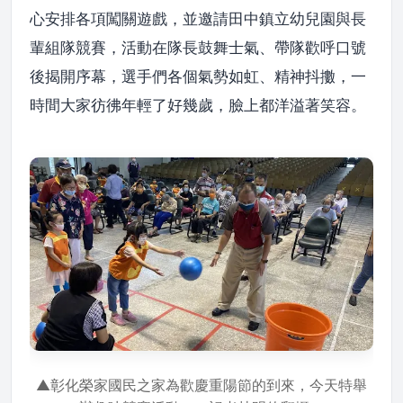
心安排各項闖關遊戲，並邀請田中鎮立幼兒園與長
輩組隊競賽，活動在隊長鼓舞士氣、帶隊歡呼口號
後揭開序幕，選手們各個氣勢如虹、精神抖擻，一
時間大家彷彿年輕了好幾歲，臉上都洋溢著笑容。
▲彰化榮家國民之家為歡慶重陽節的到來，今天特舉