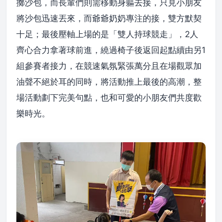
擲沙包，而長輩們則需移動身軀去接，只見小朋友
將沙包迅速丟來，而爺爺奶奶專注的接，雙方默契
十足；最後壓軸上場的是「雙人持球競走」，2人
齊心合力拿著球前進，繞過椅子後返回起點續由另1
組參賽者接力，在競速氣氛緊張萬分且在場觀眾加
油聲不絕於耳的同時，將活動推上最後的高潮，整
場活動劃下完美句點，也和可愛的小朋友們共度歡
樂時光。