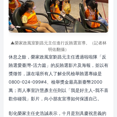
▲榮家政風室劉昌元主任進行反賄選宣導。（記者林
明佑翻攝）
休息之餘，榮家政風室劉昌元主任透過啦啦隊「反
賄選愛臺灣-活力篇」的反賄選影片及海報，並以有
獎徵答，讓在場所有人了解全民檢舉賄選專線是
0800-024-099#4、檢舉獎金最高新臺幣2000
萬；而人事室許慧彥主任則以「我是好主人-我不喜
歡你碰我」影片，向小朋友宣導如何保護自己。
彰化榮家主任史浩誠表示，十月是別具慶祝意義的