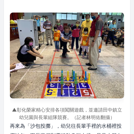
▲彰化榮家精心安排各項闖關遊戲，並邀請田中鎮立
幼兒園與長輩組隊競賽。（記者林明佑翻攝）
再來為「沙包投擲」，幼兒往長輩手裡的水桶裡投