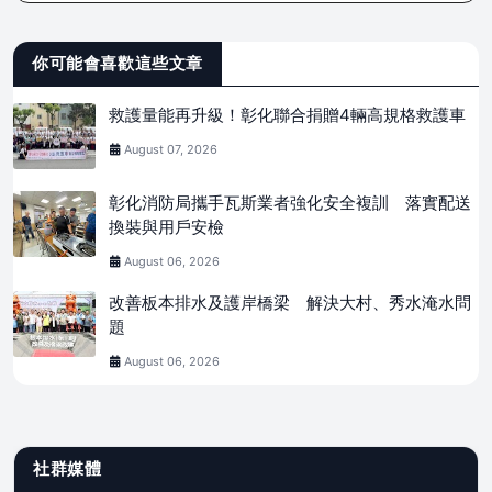
你可能會喜歡這些文章
救護量能再升級！彰化聯合捐贈4輛高規格救護車
August 07, 2026
彰化消防局攜手瓦斯業者強化安全複訓 落實配送
換裝與用戶安檢
August 06, 2026
改善板本排水及護岸橋梁 解決大村、秀水淹水問
題
August 06, 2026
社群媒體