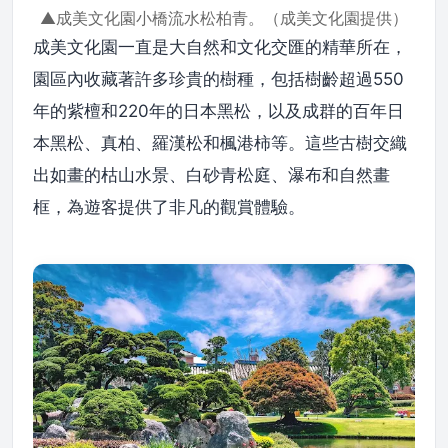
▲成美文化園小橋流水松柏青。（成美文化園提供）
成美文化園一直是大自然和文化交匯的精華所在，
園區內收藏著許多珍貴的樹種，包括樹齡超過550
年的紫檀和220年的日本黑松，以及成群的百年日
本黑松、真柏、羅漢松和楓港柿等。這些古樹交織
出如畫的枯山水景、白砂青松庭、瀑布和自然畫
框，為遊客提供了非凡的觀賞體驗。