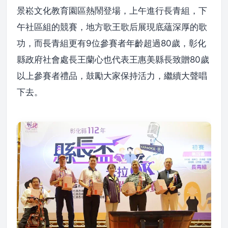
景崧文化教育園區熱鬧登場，上午進行長青組，下
午社區組的競賽，地方歌王歌后展現底蘊深厚的歌
功，而長青組更有9位參賽者年齡超過80歲，彰化
縣政府社會處長王蘭心也代表王惠美縣長致贈80歲
以上參賽者禮品，鼓勵大家保持活力，繼續大聲唱
下去。