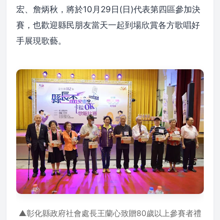
宏、詹炳秋，將於10月29日(日)代表第四區參加決
賽，也歡迎縣民朋友當天一起到場欣賞各方歌唱好
手展現歌藝。
▲彰化縣政府社會處長王蘭心致贈80歲以上參賽者禮