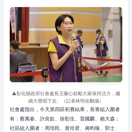
▲彰化縣政府社會處長王蘭心鼓勵大家保持活力，繼
續大聲唱下去。（記者林明佑翻攝）
社會處指出，今天第四區初賽結果，長青組入圍者
有：蔡萬春、許良欽、徐彰生、雷國麟、賴大森；
社區組入圍者：周培民、黃玲君、蔣昀臻、郭士