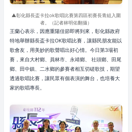
▲彰化縣長盃卡拉ok歌唱比賽第四區初賽長青組入圍
者。（記者林明佑翻攝）
王蘭心表示，因應重陽佳節即將到來，彰化縣政府
特地舉辦縣長盃卡拉OK歌唱比賽，讓縣民朋友能以
歌會友，用美妙的歌聲唱出好心情。今日第3場初
賽，來自大村鄉、員林市、永靖鄉、 社頭鄉、田尾
鄉、田中鎮、二水鄉的參賽者相互切磋歌技，期望
透過歌唱比賽，讓民眾有個表演的舞台，也培養大
家的歌唱專長。