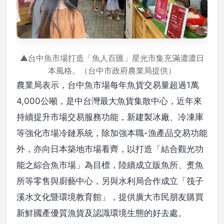
▲台中魚市場打造「魚人百匯」星光市集充滿濃濃日
本風格。（台中市政府農業局提供）
農業局表示，台中魚市場每年魚貨交易量超過1萬
4,000公噸，是中台灣最大魚貨集散中心，近年來
持續提升市場交易服務功能，新建製冰廠、冷凍庫
等強化市場冷鏈系統，除加強本職-漁產品交易功能
外，亦向日本築地市場看齊，以打造「結合觀光功
能之綜合魚市場」為目標，陸續成立販魚所、煑魚
所等零售與廚藝中心，另與水利局合作成立「筏子
溪水文化暨環境教育館」，提供廣大市民朋友購買
新鮮國產優質漁貨及認識環境生態的好去處。