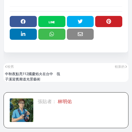
較舊
較新的
中秋夜點亮112國慶焰火在台中 筏
子溪迎賓廊道光景藝術
張貼者：
林明佑