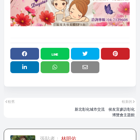
較舊
較新的
新北彰化城市交流 侯友宜參訪彰化
博覽會主題館
張貼者：
林明佑