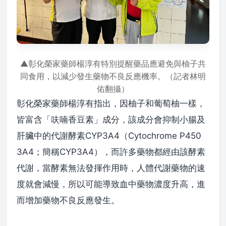
▲彰化榮家藥師楊淳有特別提醒藥品應避免與柚子共
同食用，以減少發生藥物不良反應機率。（記者林明
佑翻攝）
彰化榮家藥師楊淳有指出，因柚子和葡萄柚一樣，
皆富含「呋喃香豆素」成分，該成分會抑制小腸及
肝臟中的代謝酵素CYP3A4（Cytochrome P450
3A4；簡稱CYP3A4），而許多藥物都經由該酵素
代謝，當酵素無法發揮作用時，人體代謝藥物的速
度就會減慢，所以可能導致血中藥物濃度升高，進
而增加藥物不良反應發生。