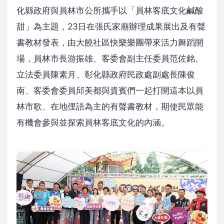
化縣政府與員林市公所攜手以「員林客底文化鹹酸
甜」為主題，23日在張氏家廟辦理成果展出及有聲
書教材發表，由大饒社區快樂樂團帶來活力舞蹈開
場，員林市長游振雄、客委會副主任委員范佐銘、
立法委員陳素月、彰化縣政府民政處副處長陳俊
南、客委會委員邱美都與貴賓們一起打開這本以員
林市歌、在地俚語為主的有聲書教材，期使民眾能
有機會參與並探索員林客底文化的內涵。