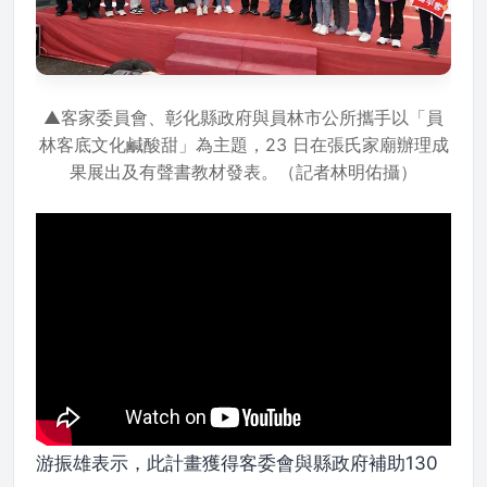
▲客家委員會、彰化縣政府與員林市公所攜手以「員
林客底文化鹹酸甜」為主題，23 日在張氏家廟辦理成
果展出及有聲書教材發表。（記者林明佑攝）
游振雄表示，此計畫獲得客委會與縣政府補助130