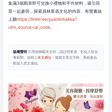
集滿3個戳章即可兌換小禮物和手作材料，吸引民
眾一起參與，探索員林客底文化的內容。有聲書線
上聽
https://linktr.ee/yuanlinhakka?
utm_source=qr_code
。
版權聲明
引用或轉載本文時，請註明來源「彰化人彰化
事新聞」並附上
本文網址
；複製文章文字時，系統會自
動加入原文連結。