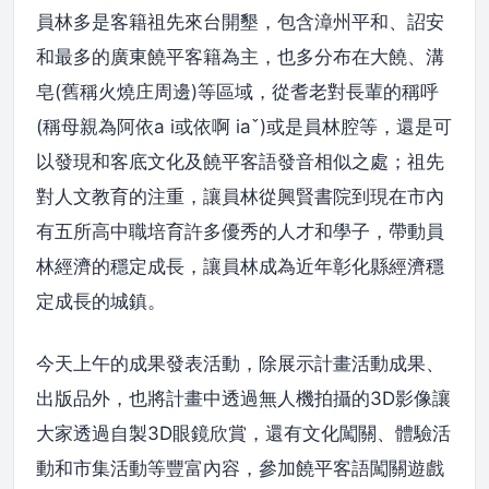
員林多是客籍祖先來台開墾，包含漳州平和、詔安
和最多的廣東饒平客籍為主，也多分布在大饒、溝
皂(舊稱火燒庄周邊)等區域，從耆老對長輩的稱呼
(稱母親為阿依a i或依啊 iaˇ)或是員林腔等，還是可
以發現和客底文化及饒平客語發音相似之處；祖先
對人文教育的注重，讓員林從興賢書院到現在市內
有五所高中職培育許多優秀的人才和學子，帶動員
林經濟的穩定成長，讓員林成為近年彰化縣經濟穩
定成長的城鎮。
今天上午的成果發表活動，除展示計畫活動成果、
出版品外，也將計畫中透過無人機拍攝的3D影像讓
大家透過自製3D眼鏡欣賞，還有文化闖關、體驗活
動和市集活動等豐富內容，參加饒平客語闖關遊戲