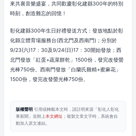
來共襄音樂盛宴，共同歡慶彰化建縣300年的特別
時刻，創造難忘的回憶！
彰化建縣300年生日好禮發送方式：發放地點於彰
化縣立體育場服務台(西北門及西南門)；分別於
9/23(六)17：30及9/24(日)17：30開始發放；西
北門發放「紅蛋+蔬菜餅乾」1500份，發完改發螢
光棒750份。西南門發放「白蘭氏雞精+蜜麻花」
1500份，發完改發螢光棒750份。
版權聲明
引用或轉載本文時，請註明來源「彰化人彰化
事新聞」並附上
本文網址
；複製文章文字時，系統會自
動加入原文連結。