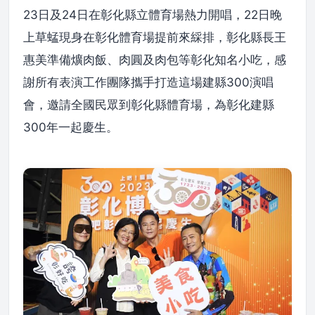
23日及24日在彰化縣立體育場熱力開唱，22日晚
上草蜢現身在彰化體育場提前來綵排，彰化縣長王
惠美準備爌肉飯、肉圓及肉包等彰化知名小吃，感
謝所有表演工作團隊攜手打造這場建縣300演唱
會，邀請全國民眾到彰化縣體育場，為彰化建縣
300年一起慶生。