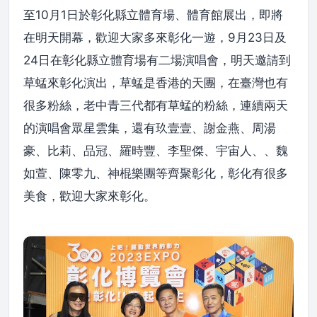
至10月1日於彰化縣立體育場、體育館展出，即將
在明天開幕，歡迎大家多來彰化一遊，9月23日及
24日在彰化縣立體育場有二場演唱會，明天邀請到
草蜢來彰化演出，草蜢是香港的天團，在臺灣也有
很多粉絲，老中青三代都有草蜢的粉絲，連續兩天
的演唱會眾星雲集，還有玖壹壹、謝金燕、周湯
豪、比莉、品冠、羅時豐、李聖傑、宇宙人、、魏
如萱、陳零九、神棍樂團等齊聚彰化，彰化有很多
美食，歡迎大家來彰化。