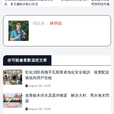
化 多元據點共創心生活
勞資和諧共贏
張貼者：
林明佑
你可能會喜歡這些文章
彰化消防局攜手瓦斯業者強化安全複訓 落實配送
換裝與用戶安檢
August 06, 2026
改善板本排水及護岸橋梁 解決大村、秀水淹水問
題
August 06, 2026