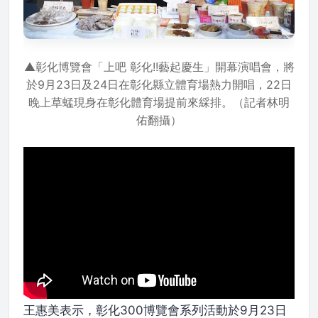
▲彰化博覽會「上吧 彰化!!藝起慶生」開幕演唱會，將
於9月23日及24日在彰化縣立體育場熱力開唱，22日
晚上草蜢現身在彰化體育場提前來綵排。（記者林明
佑翻攝）
王惠美表示，彰化300博覽會系列活動於9月23日