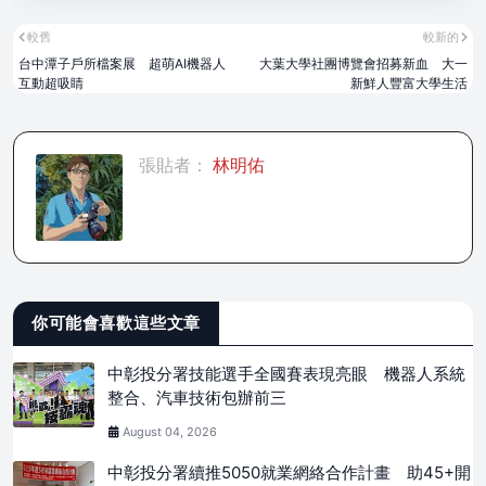
較舊
較新的
台中潭子戶所檔案展 超萌AI機器人
大葉大學社團博覽會招募新血 大一
互動超吸睛
新鮮人豐富大學生活
張貼者：
林明佑
你可能會喜歡這些文章
中彰投分署技能選手全國賽表現亮眼 機器人系統
整合、汽車技術包辦前三
August 04, 2026
中彰投分署續推5050就業網絡合作計畫 助45+開