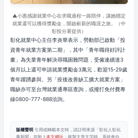
▲小惠感謝就業中心在求職過程一路陪伴，讓她穩定
就業還可以獲得獎勵金，開啟嶄新的職涯之旅。（中
彰投分署提供）
彰化就業中心主任李炎華表示，勞動部已啟動「投
資青年就業方案第二期」，其中「青年職得好評計
畫」為失業青年解決尋職困難問題，受僱連續達3
個月以上還可申請就業獎勵金3萬元，歡迎15-29歲
青年躍踴參與。另「疫後改善缺工擴大就業方案」
職缺亦可至台灣就業通專區查詢，或撥打免付費專
線0800-777-888洽詢。
版權聲明
引用或轉載本文時，請註明來源「彰化人彰化
事新聞」並附上
本文網址
；複製文章文字時，系統會自