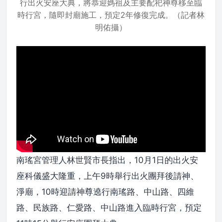
行出火安座大典，將恭迎媽祖及主要配祀神尊移至臨
時行宮，隨即封廟施工，預定2年修復完成。（記者林
明佑攝）
南瑤宮管理人林世賢市長指出，10月1日的出火安
座科儀盛大隆重，上午9時舉行出火團拜後請神、
淨廟，10時迎請神尊遶行南瑤路、中山路、四維
路、民族路、仁愛路、中山路進入臨時行宮，預定