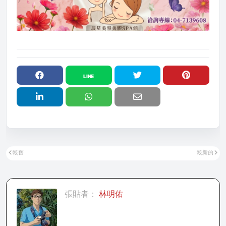
較舊
較新的
張貼者：
林明佑