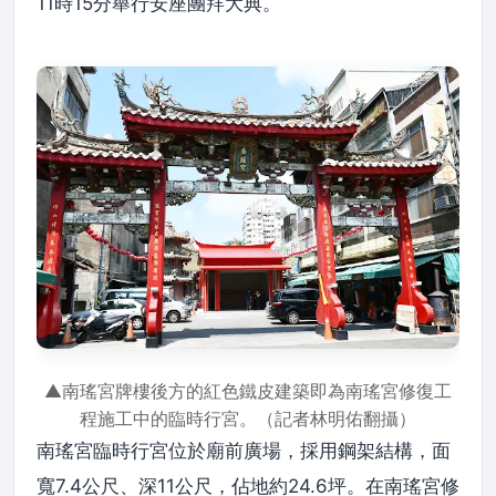
11時15分舉行安座團拜大典。
▲南瑤宮牌樓後方的紅色鐵皮建築即為南瑤宮修復工
程施工中的臨時行宮。（記者林明佑翻攝）
南瑤宮臨時行宮位於廟前廣場，採用鋼架結構，面
寬7.4公尺、深11公尺，佔地約24.6坪。在南瑤宮修