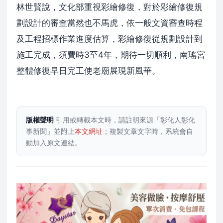
林世賢說，文化部重視彩繪修復，對於彩繪修復規
劃設計的審查當然也不馬虎，依一般文資審查時程
及工程招標作業進度估算，彩繪修復從規劃設計到
施工完成，須費時3至4年，期待一切順利，南瑤宮
整體修復早日完工使老廟展現新風華。
版權聲明
引用或轉載本文時，請註明來源「彰化人彰化
事新聞」並附上
本文網址
；複製文章文字時，系統會自
動加入原文連結。