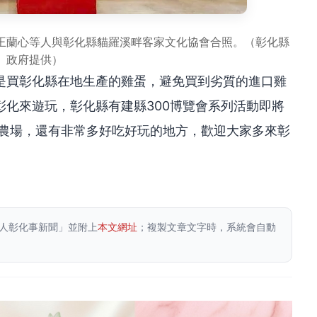
王蘭心等人與彰化縣貓羅溪畔客家文化協會合照。（彰化縣
政府提供）
是買彰化縣在地生產的雞蛋，避免買到劣質的進口雞
化來遊玩，彰化縣有建縣300博覽會系列活動即將
閒農場，還有非常多好吃好玩的地方，歡迎大家多來彰
人彰化事新聞」並附上
本文網址
；複製文章文字時，系統會自動