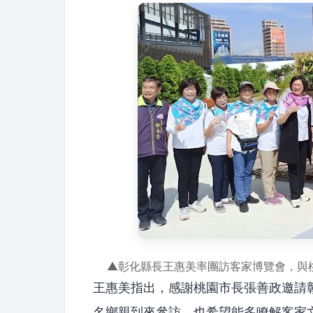
▲彰化縣長王惠美率團訪客家博覽會，與
王惠美指出，感謝桃園市長張善政邀請
名鄉親到來參訪，也希望能多瞭解客家