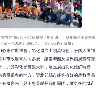
客農市自16日起至22日舉辦「彰化週」，彰化縣長王惠美率
張善政一同為彰化週站台。（彰化縣政府提供）
用心來訪世博會，彰化週展出別具特色，盼國人看到
各縣市政府來共同參展，讓臺灣館及世界館展覽有聲
有，尤其彰化是農業大縣，展區展出彰化優鮮特產，
供應量很多的地方，讓北部縣市能夠有好的農牧產品
來有機會南下與王惠美縣長縣府團隊，做更多的城市