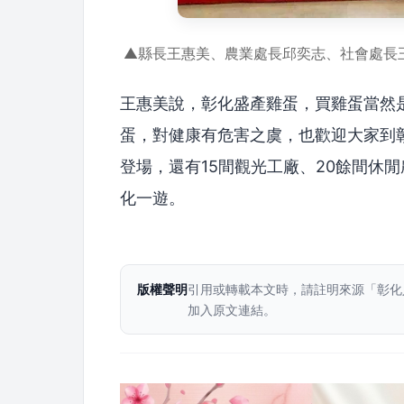
▲縣長王惠美、農業處長邱奕志、社會處長
王惠美說，彰化盛產雞蛋，買雞蛋當然
蛋，對健康有危害之虞，也歡迎大家到彰
登場，還有15間觀光工廠、20餘間休
化一遊。
版權聲明
引用或轉載本文時，請註明來源「彰化
加入原文連結。