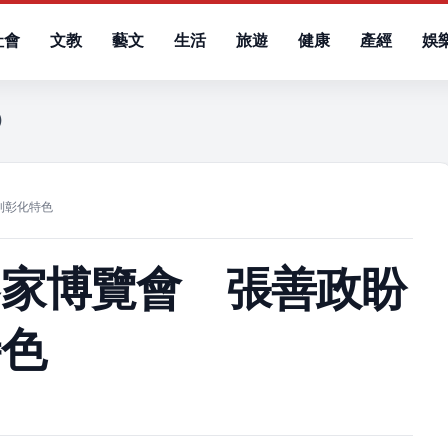
社會
文教
藝文
生活
旅遊
健康
產經
娛
四）
到彰化特色
客家博覽會 張善政盼
特色