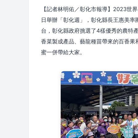
【記者林明佑／彰化市報導】2023世
日舉辦「彰化週」，彰化縣長王惠美率
台，彰化縣政府挑選了4樣優秀的農特
香菜製成產品、藝龍種苗帶來的百香果
蜜一併帶給大家。