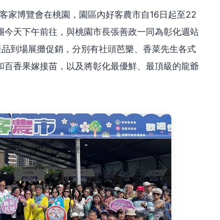
界客家博覽會在桃園，園區內好客農市自16日起至22
團今天下午前往，與桃園市長張善政一同為彰化週站
產品到場展攤促銷，分別有社頭芭樂、香菜先生各式
和百香果嫁接苗，以及將彰化最優鮮、最頂級的龍爺