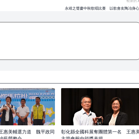
較新的
永靖之聲慶中秋歌唱比賽 以歌會友陶冶身
王惠美輔選力道 魏平政同
彰化縣全國科展奪團體第一名 王惠
拚藍營整合
主管會報中頒獎表揚