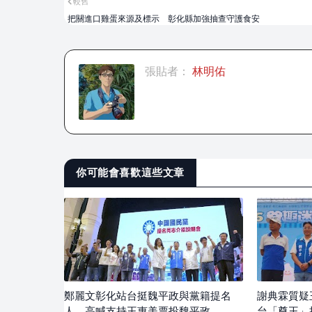
較舊
把關進口雞蛋來源及標示 彰化縣加強抽查守護食安
張貼者：
林明佑
你可能會喜歡這些文章
鄭麗文彰化站台挺魏平政與黨籍提名
謝典霖質疑
人 高喊支持王惠美票投魏平政
台「尊王」