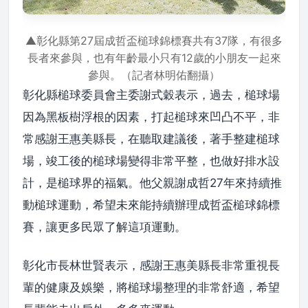
▲彰化縣第27屆成哲盃槌球錦標賽共有37隊，有很多
長者來參與，也有年齡最小只有12歲的小朋友一起來
參與。（記者林明佑翻攝）
彰化縣槌球委員會主委謝式穀表示，過去，槌球場
因為黑板樹浮根的因素，打起槌球來凹凸不平，非
常感謝王惠美縣長，在聽取建議後，著手整建槌球
場，竣工後的槌球場變得非常平整，也做好排水設
計，是槌球界的福氣。他父親謝成哲27年來持續推
動槌球運動，希望未來能持續辦理成哲盃槌球錦標
賽，讓更多民眾了解這項運動。
彰化市長林世賢表示，感謝王惠美縣長非常重視長
輩的健康及娛樂，將槌球場整理的非常舒適，希望