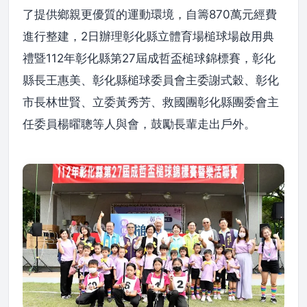
了提供鄉親更優質的運動環境，自籌870萬元經費
進行整建，2日辦理彰化縣立體育場槌球場啟用典
禮暨112年彰化縣第27屆成哲盃槌球錦標賽，彰化
縣長王惠美、彰化縣槌球委員會主委謝式穀、彰化
市長林世賢、立委黃秀芳、救國團彰化縣團委會主
任委員楊曜聰等人與會，鼓勵長輩走出戶外。