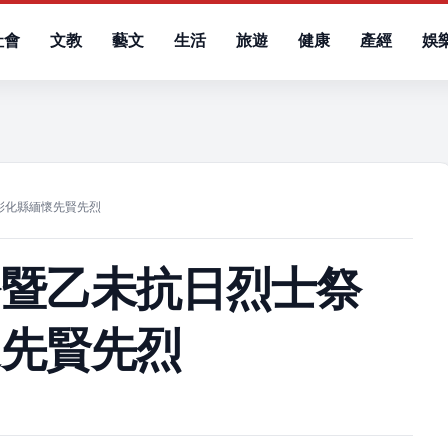
社會
文教
藝文
生活
旅遊
健康
產經
娛
）
彰化縣緬懷先賢先烈
公暨乙未抗日烈士祭
懷先賢先烈