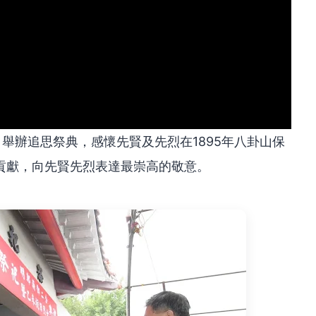
日舉辦追思祭典，感懷先賢及先烈在1895年八卦山保
貢獻，向先賢先烈表達最崇高的敬意。