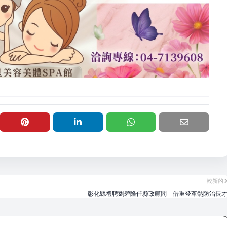
較新的
彰化縣禮聘劉碧隆任縣政顧問 借重登革熱防治長