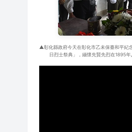
▲彰化縣政府今天在彰化市乙未保臺和平紀念
日烈士祭典」，緬懷先賢先烈在1895