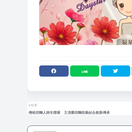
較舊
傳統捏麵人師生聯展 王清榮捏麵技藝結合創新傳承