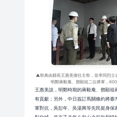
▲祭典由縣長王惠美擔任主祭，並率同烈士
明鄭蔣毅庵、鄧顯祖二位將軍，60
王惠美說，明鄭時期的蔣毅庵、鄧顯祖
有貢獻；另外，中日簽訂馬關條約將臺
軍對抗，吳彭年、吳湯興等先民挺身保