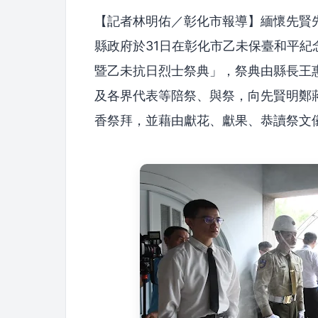
【記者林明佑／彰化市報導】緬懷先賢先
縣政府於31日在彰化市乙未保臺和平紀
暨乙未抗日烈士祭典」，祭典由縣長王
及各界代表等陪祭、與祭，向先賢明鄭蔣
香祭拜，並藉由獻花、獻果、恭讀祭文