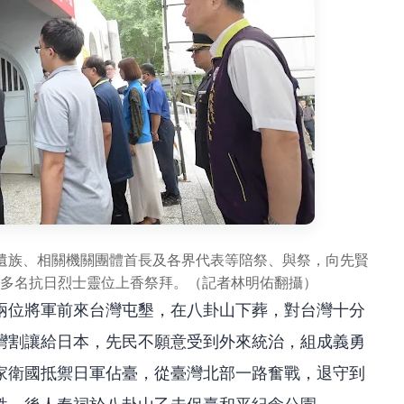
遺族、相關機關團體首長及各界代表等陪祭、與祭，向先賢
0多名抗日烈士靈位上香祭拜。（記者林明佑翻攝）
兩位將軍前來台灣屯墾，在八卦山下葬，對台灣十分
灣割讓給日本，先民不願意受到外來統治，組成義勇
家衛國抵禦日軍佔臺，從臺灣北部一路奮戰，退守到