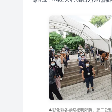
彰化城，並在乙未年八卦山之役壯烈
▲彰化縣各界祭祀明鄭蔣、鄧二公