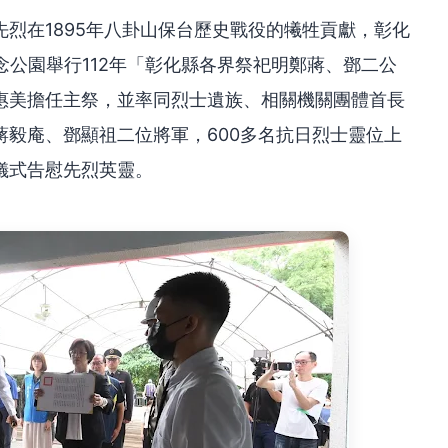
烈在1895年八卦山保台歷史戰役的犧牲貢獻，彰化
念公園舉行112年「彰化縣各界祭祀明鄭蔣、鄧二公
惠美擔任主祭，並率同烈士遺族、相關機關團體首長
毅庵、鄧顯祖二位將軍，600多名抗日烈士靈位上
儀式告慰先烈英靈。