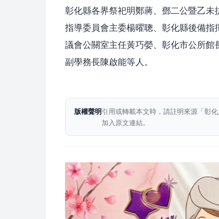
彰化縣各界祭祀明鄭蔣、鄧二公暨乙未
指導委員會主委楊曜聰、彰化縣後備指
議會公關室主任黃巧嫈、彰化市公所館
副學務長陳啟能等人。
版權聲明
引用或轉載本文時，請註明來源「彰化
加入原文連結。