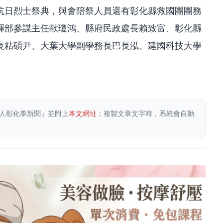
抗日烈士祭典，與會陪祭人員還有彰化縣救國團團務
揮部參謀主任歐瓊鴻、縣府民政處長賴致富、彰化縣
長粘碩尹、大葉大學副學務長巴長泓、建國科技大學
人彰化事新聞」並附上
本文網址
；複製文章文字時，系統會自動