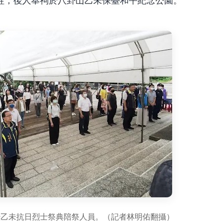
犠牲，後人奉祠於八卦山乙未保臺和平紀念公園。
暨乙未抗日烈士祭典陪祭人員。（記者林明佑翻攝）