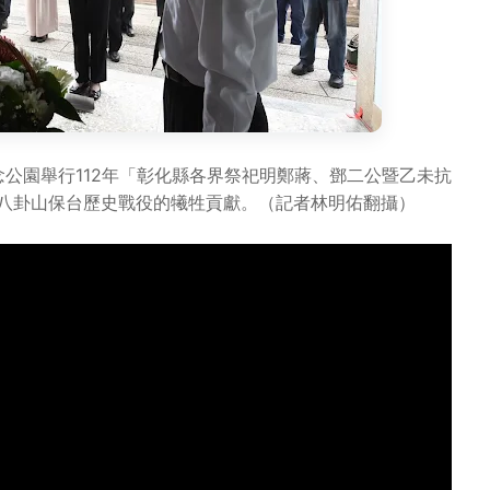
公園舉行112年「彰化縣各界祭祀明鄭蔣、鄧二公暨乙未抗
年八卦山保台歷史戰役的犧牲貢獻。（記者林明佑翻攝）