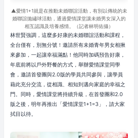
▲愛情1+1就是在推動未婚聯誼活動，有別以傳統的未
婚聯誼拋繡球活動，通過愛情課堂讓未婚男女深入的
相互認識及培養感情。（記者林明佑攝）
林世賢強調，這麼多好康的未婚聯誼活動和課程，
全台僅有，別無分號！邀請所有未婚青年男女相揪
來參加，一起讓幸福滿點！他同時加碼預告好康，
年底前將以戶外野餐的方式，舉辦愛情課堂同學
會，邀請首發團與2.0版的學員共同參與，讓學員
藉此充分交流，從相識、相知到邁向家庭的幸福之
門。同時，愛情課堂將持續升級，在首發團和2.0
版之後，明年再推出「愛情課堂1+1=3」，請大家
拭目以待。