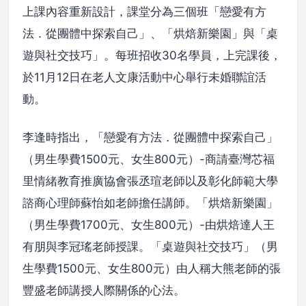
上課內容重新設計，課堂分為三個班「戀愛有方
法．從團體中探索自己」、「烘焙新樂園」與「桌
遊與社交技巧」。每班招收30名學員，上完課後，
於11月12日在老人文康活動中心舉行未婚聯誼活
動。
李逢時指出，「戀愛有方法．從團體中探索自己」
（男生學費1500元、女生800元）-商請臺灣芯福
里情緒教育推廣協會張丞瑄老師以及彰化師範大學
諮商心理師蘇怡如老師擔任講師。「烘焙新樂園」
（男生學費1700元、女生800元）-由烘焙達人王
有朋與李冠瑤老師授課。「桌遊與社交技巧」（男
生學費1500元、女生800元）由人稱大熊老師的張
豐盛老師講授人際關係的心法。