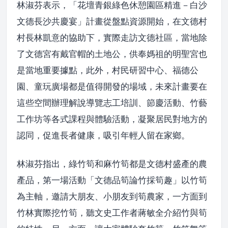
林淑芬表示，「花壇青銀綠色休憩園區精進－白沙
文德長沙共慶宴」計畫從盤點資源開始，在文德村
村長林凱意的協助下，實際走訪文德社區，當地除
了文德宮有戴官帽的土地公，供奉媽祖的明聖宮也
是當地重要據點，此外，村民研習中心、福德公
園、童玩廣場都是值得開發的場域，未來計畫要在
這些空間辦理解說導覽志工培訓、節慶活動、竹藝
工作坊等各式課程與體驗活動，凝聚居民對地方的
認同，促進長者健康，吸引年輕人留在家鄉。
林淑芬指出，綠竹筍和麻竹筍都是文德村盛產的農
產品，第一場活動「文德品筍論竹採筍趣」以竹筍
為主軸，邀請大朋友、小朋友到筍農家，一方面到
竹林實際挖竹筍，聽文史工作者蔣敏全介紹竹與筍