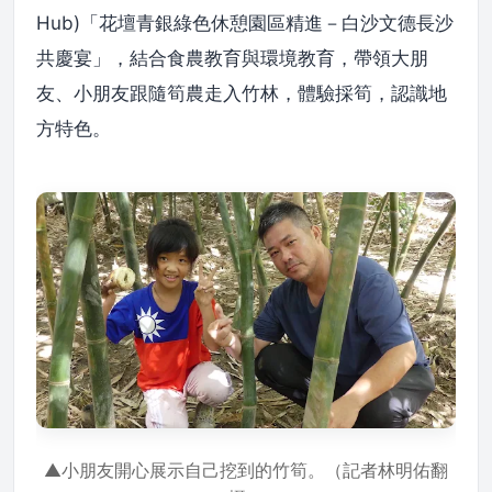
Hub)「花壇青銀綠色休憩園區精進－白沙文德長沙
共慶宴」，結合食農教育與環境教育，帶領大朋
友、小朋友跟隨筍農走入竹林，體驗採筍，認識地
方特色。
▲小朋友開心展示自己挖到的竹筍。（記者林明佑翻