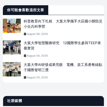
你可能會喜歡這些文章
科普教育向下扎根 大葉大學攜手大莊國小辦防災
小尖兵科學營
August 06, 2026
大葉大學智慧醫療研究 12國際學生參與TEEP來
臺實習
August 04, 2026
大葉大學AI研發成果亮眼 電機、資工系勇奪綠點
子國際發明三獎
August 03, 2026
社群媒體