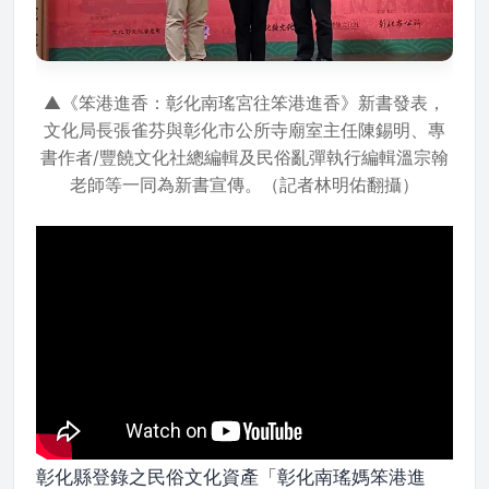
▲《笨港進香：彰化南瑤宮往笨港進香》新書發表，
文化局長張雀芬與彰化市公所寺廟室主任陳錫明、專
書作者/豐饒文化社總編輯及民俗亂彈執行編輯溫宗翰
老師等一同為新書宣傳。（記者林明佑翻攝）
彰化縣登錄之民俗文化資產「彰化南瑤媽笨港進