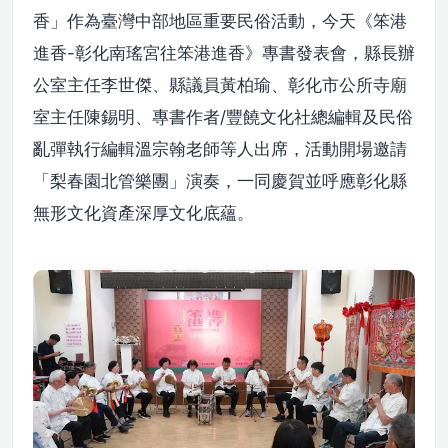
香」作為臺灣中部地區重要民俗活動，今天《笨港
進香-彰化南瑤宮往笨港進香》專書發表會，縣長辦
公室主任李世傑、縣議員黃柏瑜、彰化市公所寺廟
室主任陳錫明、專書作者/豐饒文化社總編輯及民俗
亂彈執行編輯溫宗翰老師等人出席，活動開場邀請
「梨春園北管樂團」演奏，一同慶賀並呼應彰化縣
無形文化資產深厚文化底蘊。