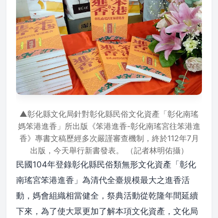
▲彰化縣文化局針對彰化縣民俗文化資產「彰化南瑤
媽笨港進香」所出版《笨港進香-彰化南瑤宮往笨港進
香》專書文稿歷經多次嚴謹審查機制，終於112年7月
出版，今天舉行新書發表。 （記者林明佑攝）
民國104年登錄彰化縣民俗類無形文化資產「彰化
南瑤宮笨港進香」為清代全臺規模最大之進香活
動，媽會組織相當健全，祭典活動從乾隆年間延續
下來，為了使大眾更加了解本項文化資產，文化局