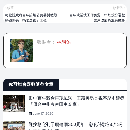
較舊
較新的
彰化縣政府青年論壇公共參與教戰
青年就業找工作免驚 中彰投分署教
搞砸無畏「搞砸之夜」開砸
善用政府資源有撇步
張貼者：
林明佑
你可能會喜歡這些文章
田中百年穀倉再現風采 王惠美縣長視察歷史建築
「原台中州農會田中倉庫」
June 17, 2026
迎接彰化孔子廟建廟300周年 彰化詩歌節6/13引