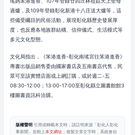
瑤媽笨港進香、107年登錄廿四庄林祖姑天上聖母
過爐，及109年登錄彰化新港十八庄送大爐等，這
些備受矚目的民俗活動，展現彰化縣歷史發展厚
度，也反應各地族群結構、信仰儀式、生活模式等
多元文化型態。
文化局指出，《笨港進香-彰化南瑤宮往笨港進香》
專書出版品銷售委由國家書店及五南書店代售，民
眾可至該實體店面或上網訂購，或於週二-五
08:30-12:00；13:00-17:00至彰化縣立圖書館館3
樓圖書資訊科洽購。
版權聲明
引用或轉載本文時，請註明來源「彰化人彰化
事新聞」並附上
本文網址
；複製文章文字時，系統會自