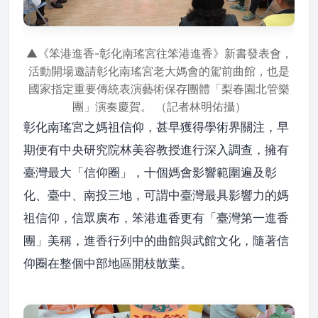
▲《笨港進香-彰化南瑤宮往笨港進香》新書發表會，
活動開場邀請彰化南瑤宮老大媽會的駕前曲館，也是
國家指定重要傳統表演藝術保存團體「梨春園北管樂
團」演奏慶賀。 （記者林明佑攝）
彰化南瑤宮之媽祖信仰，甚早獲得學術界關注，早
期便有中央研究院林美容教授進行深入調查，擁有
臺灣最大「信仰圈」，十個媽會影響範圍遍及彰
化、臺中、南投三地，可謂中臺灣最具影響力的媽
祖信仰，信眾廣布，笨港進香更有「臺灣第一進香
團」美稱，進香行列中的曲館與武館文化，隨著信
仰圈在整個中部地區開枝散葉。