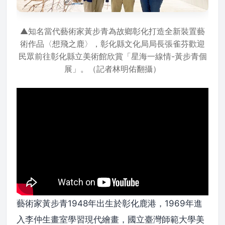
▲知名當代藝術家黃步青為故鄉彰化打造全新裝置藝
術作品〈想飛之鹿〉，彰化縣文化局局長張雀芬歡迎
民眾前往彰化縣立美術館欣賞「星海一線情-黃步青個
展」。（記者林明佑翻攝）
藝術家黃步青1948年出生於彰化鹿港，1969年進
入李仲生畫室學習現代繪畫，國立臺灣師範大學美