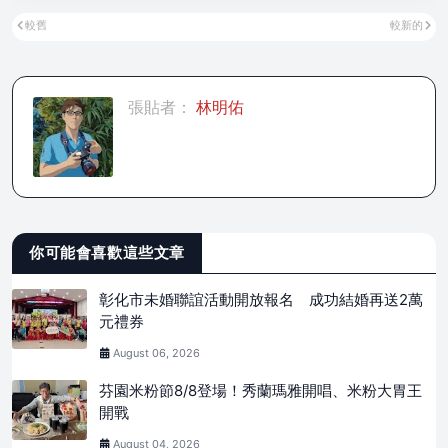
較舊
較新的
張貼者：
林明佑
你可能會喜歡這些文章
彰化市未婚聯誼活動開放報名 成功結婚再送2萬
元禮券
August 06, 2026
芬園米粉節8/8登場！秀蘭瑪雅開唱、米粉大胃王
開戰
August 04, 2026