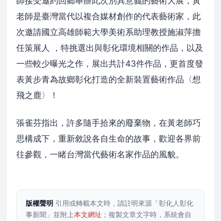
師接受邀約回鄉舉辦此次別具意義的藝術大展，黃
老師是臺灣當代以複合媒材創作的代表藝術家，此
次邀請國立高雄師範大學美術系助理教授施淑萍擔
任策展人 ，特挑選出與彰化環境相關的作品，以及
一些較少曝光之作，展出共計43件作品，更首度發
表黃步青為故鄉彰化打造的全新裝置藝術作品〈想
飛之鹿〉！
張雀芬指出，許多隨手拾來的廢棄物，在黃老師巧
思構成下，重新敘說各自生命的故事，歡迎各界前
往參觀，一睹台灣當代藝術名家作品的風貌。
版權聲明
引用或轉載本文時，請註明來源「彰化人彰化
事新聞」並附上
本文網址
；複製文章文字時，系統會自