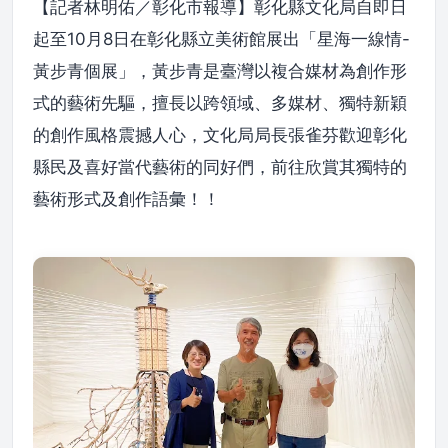
【記者林明佑／彰化市報導】彰化縣文化局自即日
起至10月8日在彰化縣立美術館展出「星海一線情-
黃步青個展」，黃步青是臺灣以複合媒材為創作形
式的藝術先驅，擅長以跨領域、多媒材、獨特新穎
的創作風格震撼人心，文化局局長張雀芬歡迎彰化
縣民及喜好當代藝術的同好們，前往欣賞其獨特的
藝術形式及創作語彙！！