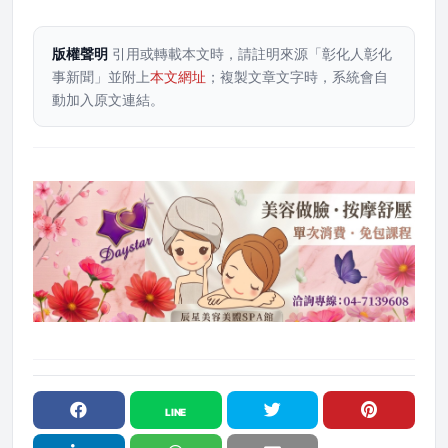
版權聲明
引用或轉載本文時，請註明來源「彰化人彰化
事新聞」並附上
本文網址
；複製文章文字時，系統會自
動加入原文連結。