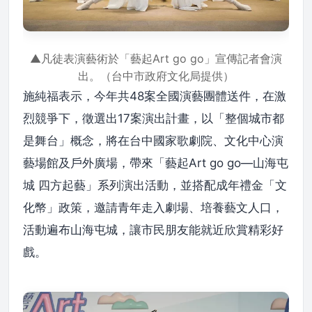
▲凡徒表演藝術於「藝起Art go go」宣傳記者會演
出。（台中市政府文化局提供）
施純福表示，今年共48案全國演藝團體送件，在激
烈競爭下，徵選出17案演出計畫，以「整個城市都
是舞台」概念，將在台中國家歌劇院、文化中心演
藝場館及戶外廣場，帶來「藝起Art go go—山海屯
城 四方起藝」系列演出活動，並搭配成年禮金「文
化幣」政策，邀請青年走入劇場、培養藝文人口，
活動遍布山海屯城，讓市民朋友能就近欣賞精彩好
戲。