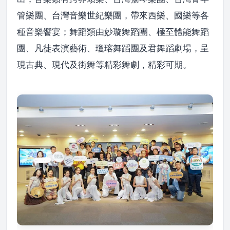
管樂團、台灣音樂世紀樂團，帶來西樂、國樂等各
種音樂饗宴；舞蹈類由妙璇舞蹈團、極至體能舞蹈
團、凡徒表演藝術、瓊瑢舞蹈團及君舞蹈劇場，呈
現古典、現代及街舞等精彩舞劇，精彩可期。