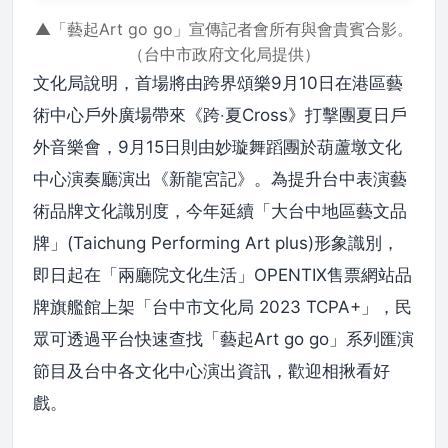
▲「藝起Art go go」宣傳記者會所有與會貴賓合影。
（台中市政府文化局提供）
文化局說明，首場將由跨界頌樂9月10日在港區藝
術中心戶外廣場帶來《跨‧夏Cross》打擊團夏日戶
外音樂會，9月15日則由妙璇舞蹈團於葫蘆墩文化
中心演奏廳演出《新龍宮記》。為提升台中表演藝
術品牌文化識別度，今年延續「大台中地區藝文品
牌」(Taichung Performing Art plus)形象識別，
即日起在「兩廳院文化生活」OPENTIX售票網站品
牌旗艦館上架「台中市文化局 2023 TCPA+」，民
眾可透過平台快速查找「藝起Art go go」系列匯演
節目及台中各文化中心演出資訊，歡迎相揪看好
戲。