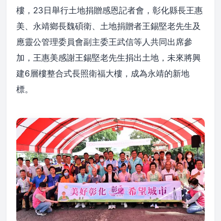
樓，23日舉行土地捐贈感恩記者會，彰化縣長王惠
美、永靖鄉長魏碩衛、土地捐贈者王錫堅老先生及
應靈公管理委員會副主委王武信等人共同出席參
加，王惠美感謝王錫堅老先生捐出土地，未來將興
建6層樓整合式長照衛福大樓，成為永靖的新地
標。