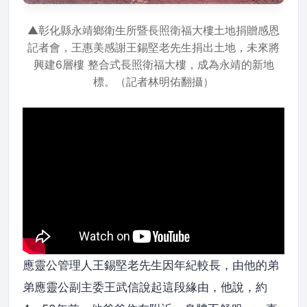
▲彰化縣永靖鄉衛生所暨長照衛福大樓土地捐贈感恩
記者會，王惠美感謝王錫堅老先生捐出土地，未來將
興建6層樓 整合式長照衛福大樓，成為永靖的新地
標。（記者林明佑翻攝）
應靈公管理人王錫堅老先生因年紀較長，由他的弟
弟應靈公副主委王武信說起這段緣由，他說，約