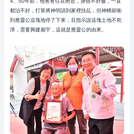
4、50年前，他爸爸住在附近，身體不舒服，一直
都治不好，打算將神明請到家裡扶乩，但神轎卻衝
到應靈公這塊地停了下來，且指示說這塊土地不乾
淨，需要興建廟宇，這就是應靈公的由來。