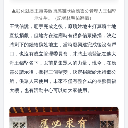
▲彰化縣長王惠美致贈感謝狀給應靈公管理人王錫堅
老先生。（記者林明佑翻攝）
王武信說，廟宇完成之後，原魏姓地主打算將土地
直接捐獻，但地方在建廟時有很多信眾樂捐，決定
將剩下的錢給魏姓地主，當時廟興建完成後沒有戶
口，也沒有成立管理委員會，才將土地登記在他大
哥王錫堅名下，以前是集眾人的力量，現今，在應
靈公請示後，擲得三個聖筊，決定捐獻給永靖鄉公
所，供眾人來使用，未來不僅有整合式的長照衛福
大樓，也有活動中心可以給大家使用。