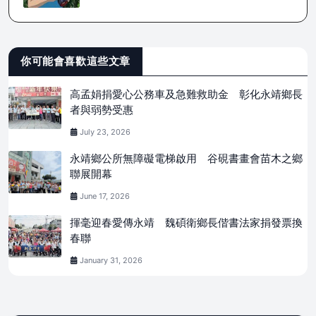
你可能會喜歡這些文章
高孟娟捐愛心公務車及急難救助金 彰化永靖鄉長
者與弱勢受惠
July 23, 2026
永靖鄉公所無障礙電梯啟用 谷硯書畫會苗木之鄉
聯展開幕
June 17, 2026
揮毫迎春愛傳永靖 魏碩衛鄉長偕書法家捐發票換
春聯
January 31, 2026