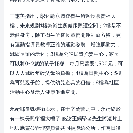
王惠美指出，彰化縣永靖鄉衛生所暨長照衛福大
樓，未來規劃1樓為衛生所健康照護空間；2樓是不
老健身房，除了衛生所替長輩們開運動處方箋，更
有運動指導員教導正確的運動姿勢，增強肌耐力，
減緩長輩的老化；3樓為公設民營托嬰中心，家長
可以將0~2歲的孩子托嬰，每月只需要1,500元，可
以大大減輕年輕父母的負擔；4樓為日照中心；5樓
為育兒親子館，提供幼兒遊具的租借；6樓為社區
活動中心及老人健康促進空間。
永靖鄉長魏碩衛表示，在千辛萬苦之中，永靖終於
有一棟長照衛福大樓了!感謝王錫堅老先生將這片土
地與應靈公管理委員會共同捐贈給公所，作為日後