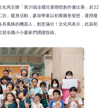
化局主辦「第31屆全國兒童聯想創作畫比賽」於22
作工坊」暖身活動，參加學童以初賽圖形發想，運用廢
各具風格的機器人，創意滿分！文化局表示，此屆初
，歡迎全國小小畫家們踴躍投稿。