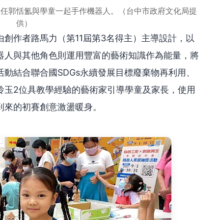
主任郭恬氳與學童一起手作機器人。（台中市政府文化局提
供）
創作者路馬力（第11屆第3名得主）主導設計，以
器人與其他角色則運用豐富的藝術知識作為能量，將
動結合聯合國SDGs永續發展目標廢棄物再利用、
玲玉2位具教學經驗的藝術家引導學童及家長，使用
到來的初賽創意激盪暖身。