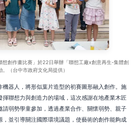
聯想創作畫比賽」於22日舉辦「聯想工廠x創意再生-集體創
動。（台中市政府文化局提供）
作機器人，將形似葉片造型的初賽圖形融入創作。施
發揮聯想力與創造力的場域，這次感謝在地產業木匠
邀請弱勢學童參加，透過產業合作、關懷弱勢、親子
源，並引導關注國際環境議題，使藝術的創作能夠成