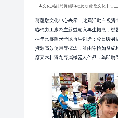
▲文化局副局長施純福及葫蘆墩文化中心
葫蘆墩文化中心表示，此屆活動主視覺由
聯想力工廠為主題並融入再生概念，機
往年比賽圖形予以再生創造；今日暖身活
資源高效使用等概念，並由謝怡如及紀
廢棄木料獨創專屬機器人作品，為即將