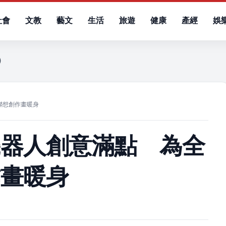
社會
文教
藝文
生活
旅遊
健康
產經
娛
五）
聯想創作畫暖身
機器人創意滿點 為全
作畫暖身