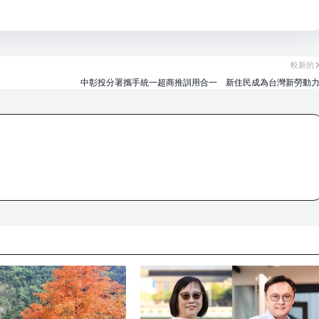
較新的
中彰投分署攜手統一超商推訓用合一 新住民成為台灣新勞動