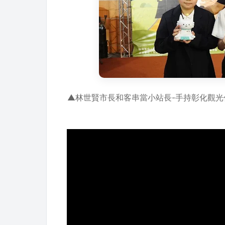
▲林世賢市長和客串當小站長-手持彰化觀