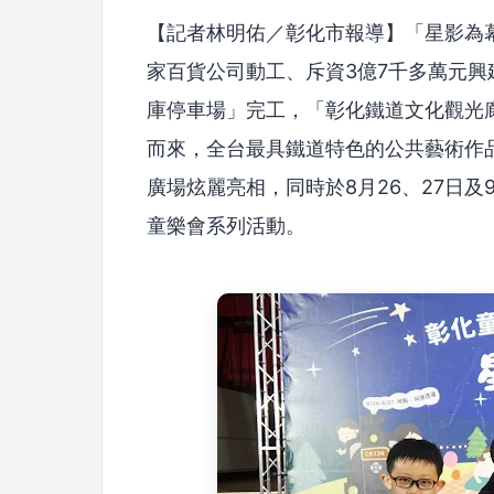
【記者林明佑／彰化市報導】「星影為
家百貨公司動工、斥資3億7千多萬元興
庫停車場」完工，「彰化鐵道文化觀光廊
而來，全台最具鐵道特色的公共藝術作品
廣場炫麗亮相，同時於8月26、27日及
童樂會系列活動。