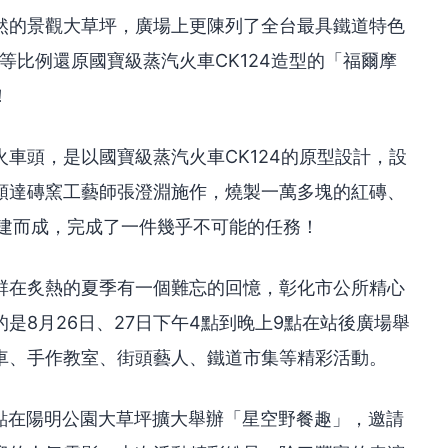
然的景觀大草坪，廣場上更陳列了全台最具鐵道特色
等比例還原國寶級蒸汽火車CK124造型的「福爾摩
！
車頭，是以國寶級蒸汽火車CK124的原型設計，設
順達磚窯工藝師張澄淵施作，燒製一萬多塊的紅磚、
搭建而成，完成了一件幾乎不可能的任務！
群在炙熱的夏季有一個難忘的回憶，彰化市公所精心
是8月26日、27日下午4點到晚上9點在站後廣場舉
車、手作教室、街頭藝人、鐵道市集等精彩活動。
上9點在陽明公園大草坪擴大舉辦「星空野餐趣」，邀請