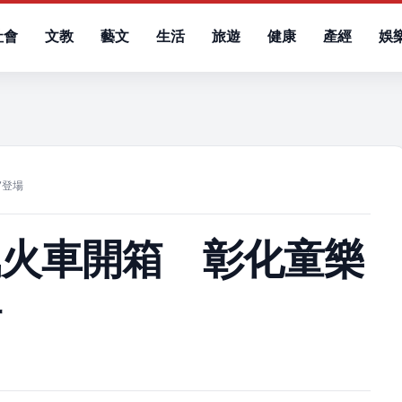
社會
文教
藝文
生活
旅遊
健康
產經
娛
）
7登場
汽火車開箱 彰化童樂
場