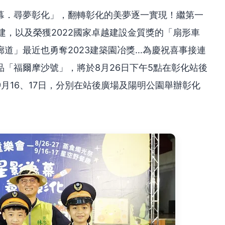
幕．尋夢彰化」，翻轉彰化的美夢逐一實現！繼第一
建，以及榮獲2022國家卓越建設金質獎的「扇形車
道」最近也勇奪2023建築園冶獎…為慶祝喜事接連
「福爾摩沙號」，將於8月26日下午5點在彰化站後
9月16、17日，分別在站後廣場及陽明公園舉辦彰化