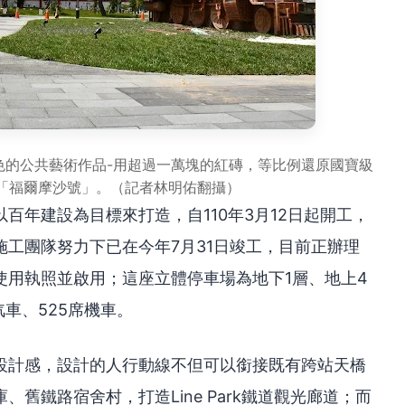
色的公共藝術作品-用超過一萬塊的紅磚，等比例還原國寶級
的「福爾摩沙號」。（記者林明佑翻攝）
百年建設為目標來打造，自110年3月12日起開工，
工團隊努力下已在今年7月31日竣工，目前正辦理
使用執照並啟用；這座立體停車場為地下1層、地上4
車、525席機車。
設計感，設計的人行動線不但可以銜接既有跨站天橋
舊鐵路宿舍村，打造Line Park鐵道觀光廊道；而