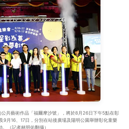
公共藝術作品「福爾摩沙號」，將於8月26日下午5點在彰
及9月16、17日，分別在站後廣場及陽明公園舉辦彰化童樂
動。（記者林明佑翻攝）