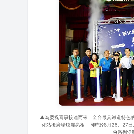
▲為慶祝喜事接連而來，全台最具鐵道特色的
化站後廣場炫麗亮相，同時於8月26、27日
會系列活