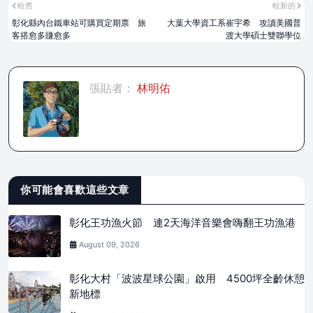
較舊
較新的
彰化縣內台鐵車站可購買定期票 旅
大葉大學資工系崔宇希 攻讀美國普
客搭愈多賺愈多
渡大學碩士雙聯學位
張貼者：
林明佑
你可能會喜歡這些文章
彰化王功漁火節 連2天海洋音樂會嗨翻王功漁港
August 09, 2026
彰化大村「波波星球公園」啟用 4500坪全齡休憩
新地標