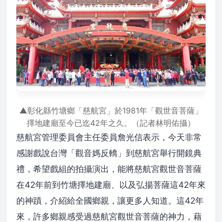
▲彰化縣竹塘鄉「慈航宮」於1981年「觀世音菩薩」
擇地建廟至今已迄42年之久。（記者林明佑攝）
慈航宮管理委員會主任委員詹光信表示，今天非常
感謝戲說台灣「觀音媽反轎」到慈航宮舉行開鏡典
禮，希望戲組的拍攝演出，能將慈航宮觀世音菩薩
在42年前到竹塘擇地建廟、以及弘揚菩薩這42年來
的神蹟，介紹給全國鄉親，讓更多人知道。這42年
來，許多鄉親感受過慈航宮觀世音菩薩的神力，藉