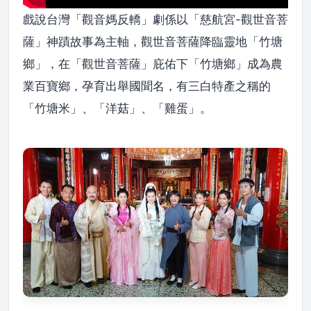
戲說台灣「觀音媽反轎」劇係以「慈航宮-觀世音菩
薩」神蹟故事為主軸，觀世音菩薩降臨靈地「竹塘
鄉」，在「觀世音菩薩」庇佑下「竹塘鄉」成為農
業百寶鄉，孕育出舉國聞名，有三白特產之稱的
「竹塘米」、「洋菇」、「雞蛋」。