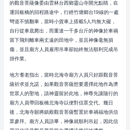
的觀音菩薩像委由雲林台西鄉靈山寺開光點睛，在
運回板橋的回程路途中，行經竹塘鄉台19線的一處
彎道不慎翻車，當時小貨車上搭載5人均無大礙，
自行從車底爬出，而重達一千多台斤的神像於車禍
當下飛到離車兩丈遠的田地中，並且神像毫無損
傷，並且廟方人員雇用吊車卻始終無法順利完成吊
掛作業。
地方耆老指出，當時北海寺廟方人員只好跟觀音菩
薩祈求並允諾，如果觀音菩薩想要選擇此地作為濟
世眾人的聖地，請神靈留於此地，神尊先讓隨行的
廟方人員帶回板橋北海寺以便對信眾交代。幾日
後，北海寺願將鎮殿觀音菩薩暫置於車禍福地供信
眾參拜。廟方人員語畢，神像就順利吊起，因此信