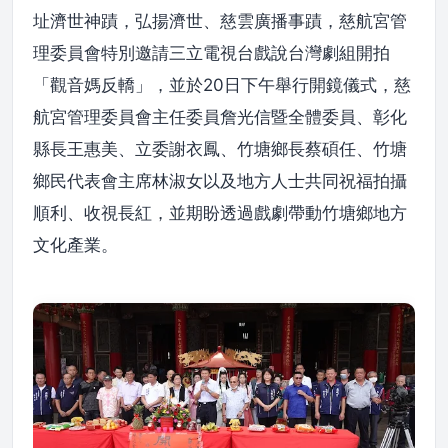
址濟世神蹟，弘揚濟世、慈雲廣播事蹟，慈航宮管
理委員會特別邀請三立電視台戲說台灣劇組開拍
「觀音媽反轎」，並於20日下午舉行開鏡儀式，慈
航宮管理委員會主任委員詹光信暨全體委員、彰化
縣長王惠美、立委謝衣鳳、竹塘鄉長蔡碩任、竹塘
鄉民代表會主席林淑女以及地方人士共同祝福拍攝
順利、收視長紅，並期盼透過戲劇帶動竹塘鄉地方
文化產業。