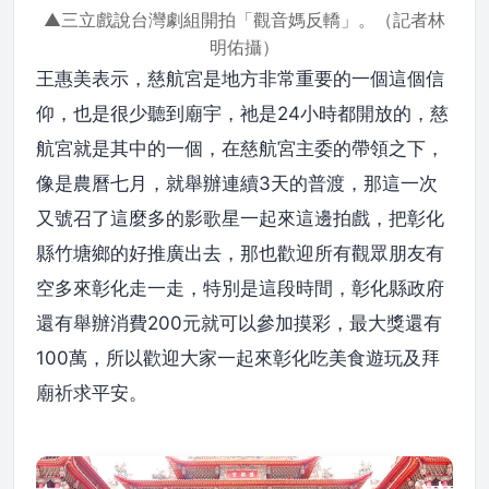
▲三立戲說台灣劇組開拍「觀音媽反轎」。（記者林
明佑攝）
王惠美表示，慈航宮是地方非常重要的一個這個信
仰，也是很少聽到廟宇，祂是24小時都開放的，慈
航宮就是其中的一個，在慈航宮主委的帶領之下，
像是農曆七月，就舉辦連續3天的普渡，那這一次
又號召了這麼多的影歌星一起來這邊拍戲，把彰化
縣竹塘鄉的好推廣出去，那也歡迎所有觀眾朋友有
空多來彰化走一走，特別是這段時間，彰化縣政府
還有舉辦消費200元就可以參加摸彩，最大獎還有
100萬，所以歡迎大家一起來彰化吃美食遊玩及拜
廟祈求平安。