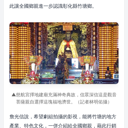
此讓全國鄉親進一步認識彰化縣竹塘鄉。
▲慈航宮擇地建廟充滿神奇典故，信眾深信這是觀音
菩薩親自選擇這塊福地濟世。（記者林明佑攝）
詹光信說，希望劇組拍攝的影視，能將竹塘的地方
產業、特色文化，一併介紹給全國鄉親，藉此行銷