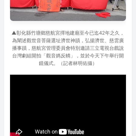
▲彰化縣竹塘鄉慈航宮擇地建廟至今已迄42年之久，
為闡述觀世音菩薩選址濟世神蹟，弘揚濟世、慈雲廣
播事蹟，慈航宮管理委員會特別邀請三立電視台戲說
台灣劇組開拍「觀音媽反轎」，並於今天下午舉行開
鏡儀式。（記者林明佑攝）